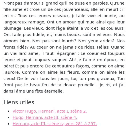
N'ont pas d'amour si grand qu'il ne s'use en paroles. Qu'une
fille aime et croie un de ces jouvenceaux, Elle en meurt ; il
en rit. Tous ces jeunes oiseaux, þ l'aile vive et peinte, au
langoureux ramage, Ont un amour qui mue ainsi que leur
plumage. Les vieux, dont l'âge éteint la voix et les couleurs,
Ont l'aile plus fidèle, et, moins beaux, sont meilleurs. Nous
aimons bien. Nos pas sont lourds? Nos yeux arides? Nos
fronts ridés? Au coeur on n'a jamais de rides. Hélas! Quand
un vieillard aime, il faut l'épargner ; Le coeur est toujours
jeune et peut toujours saigner. Ah! Je t'aime en époux, en
père! Et puis encore De cent autres façons, comme on aime
l'aurore, Comme on aime les fleurs, comme on aime les
cieux! De te voir tous les jours, toi, ton pas gracieux, Ton
front pur, le beau feu de ta douce prunelle... Je ris, et j'ai
dans l'âme une fête éternelle.
Liens utiles
Victor Hugo, Hernani, acte I, scène 2.
Hugo, Hernani, acte III, scène 4.
Hernani, acte III, scène iv, vers 281 à 297.