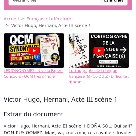
Chercher
Accueil
Français / Littérature
Victor Hugo, Hernani, Acte III scène 1
→
LES SYNONYMES - Niveau Expert
L'orthographe de la langue
L
Concours - QCM très difficile
française (6) - 50 QUIZ - Difficulté :
f
★★★
Victor Hugo, Hernani, Acte III scène 1
Extrait du document
Victor Hugo, Hernani, Acte III scène 1 DOÑA SOL. Qui sait?
DON RUY GOMEZ. Mais, va, crois-moi, ces cavaliers frivoles