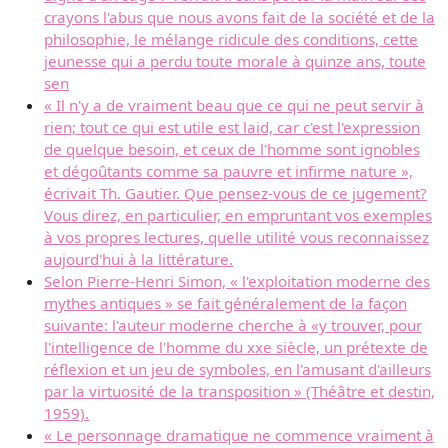
crayons l'abus que nous avons fait de la société et de la
philosophie, le mélange ridicule des conditions, cette
jeunesse qui a perdu toute morale à quinze ans, toute
sen
« Il n'y a de vraiment beau que ce qui ne peut servir à
rien; tout ce qui est utile est laid, car c'est l'expression
de quelque besoin, et ceux de l'homme sont ignobles
et dégoûtants comme sa pauvre et infirme nature »,
écrivait Th. Gautier. Que pensez-vous de ce jugement?
Vous direz, en particulier, en empruntant vos exemples
à vos propres lectures, quelle utilité vous reconnaissez
aujourd'hui à la littérature.
Selon Pierre-Henri Simon, « l'exploitation moderne des
mythes antiques » se fait généralement de la façon
suivante: l'auteur moderne cherche à «y trouver, pour
l'intelligence de l'homme du xxe siècle, un prétexte de
réflexion et un jeu de symboles, en l'amusant d'ailleurs
par la virtuosité de la transposition » (Théâtre et destin,
1959).
« Le personnage dramatique ne commence vraiment à