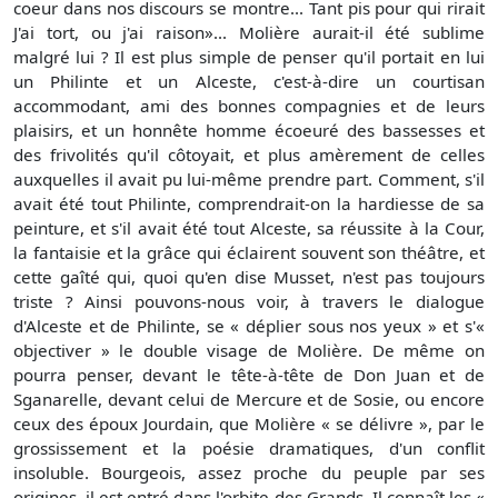
coeur dans nos discours se montre... Tant pis pour qui rirait
J'ai tort, ou j'ai raison»... Molière aurait-il été sublime
malgré lui ? Il est plus simple de penser qu'il portait en lui
un Philinte et un Alceste, c'est-à-dire un courtisan
accommodant, ami des bonnes compagnies et de leurs
plaisirs, et un honnête homme écoeuré des bassesses et
des frivolités qu'il côtoyait, et plus amèrement de celles
auxquelles il avait pu lui-même prendre part. Comment, s'il
avait été tout Philinte, comprendrait-on la hardiesse de sa
peinture, et s'il avait été tout Alceste, sa réussite à la Cour,
la fantaisie et la grâce qui éclairent souvent son théâtre, et
cette gaîté qui, quoi qu'en dise Musset, n'est pas toujours
triste ? Ainsi pouvons-nous voir, à travers le dialogue
d'Alceste et de Philinte, se « déplier sous nos yeux » et s'«
objectiver » le double visage de Molière. De même on
pourra penser, devant le tête-à-tête de Don Juan et de
Sganarelle, devant celui de Mercure et de Sosie, ou encore
ceux des époux Jourdain, que Molière « se délivre », par le
grossissement et la poésie dramatiques, d'un conflit
insoluble. Bourgeois, assez proche du peuple par ses
origines, il est entré dans l'orbite des Grands. Il connaît les «