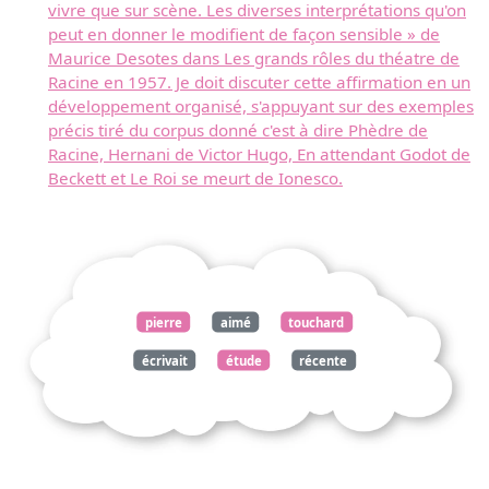
vivre que sur scène. Les diverses interprétations qu'on
peut en donner le modifient de façon sensible » de
Maurice Desotes dans Les grands rôles du théatre de
Racine en 1957. Je doit discuter cette affirmation en un
développement organisé, s'appuyant sur des exemples
précis tiré du corpus donné c'est à dire Phèdre de
Racine, Hernani de Victor Hugo, En attendant Godot de
Beckett et Le Roi se meurt de Ionesco.
pierre
aimé
touchard
écrivait
étude
récente
molière
auteur
dramatique
théâtre
incessant
conflit
résoudre
dépasser
essaye