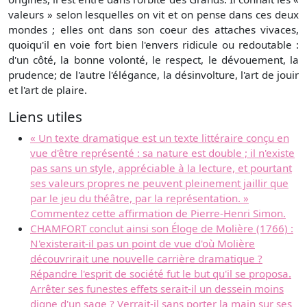
valeurs » selon lesquelles on vit et on pense dans ces deux
mondes ; elles ont dans son coeur des attaches vivaces,
quoiqu'il en voie fort bien l'envers ridicule ou redoutable :
d'un côté, la bonne volonté, le respect, le dévouement, la
prudence; de l'autre l'élégance, la désinvolture, l'art de jouir
et l'art de plaire.
Liens utiles
« Un texte dramatique est un texte littéraire conçu en
vue d'être représenté : sa nature est double ; il n'existe
pas sans un style, appréciable à la lecture, et pourtant
ses valeurs propres ne peuvent pleinement jaillir que
par le jeu du théâtre, par la représentation. »
Commentez cette affirmation de Pierre-Henri Simon.
CHAMFORT conclut ainsi son Éloge de Molière (1766) :
N'existerait-il pas un point de vue d'où Molière
découvrirait une nouvelle carrière dramatique ?
Répandre l'esprit de société fut le but qu'il se proposa.
Arrêter ses funestes effets serait-il un dessein moins
digne d'un sage ? Verrait-il sans porter la main sur ses