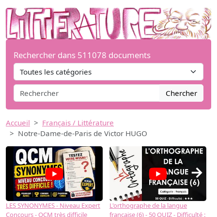
Rechercher dans 511078 documents
Chercher
Accueil
Français / Littérature
Notre-Dame-de-Paris de Victor HUGO
→
LES SYNONYMES - Niveau Expert
L'orthographe de la langue
L
Concours - QCM très difficile
française (6) - 50 QUIZ - Difficulté :
f