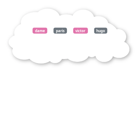
dame
paris
victor
hugo