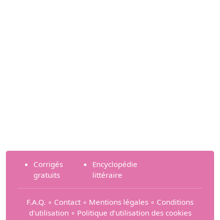
Corrigés
Encyclopédie
gratuits
littéraire
F.A.Q.
∘
Contact
∘
Mentions légales
∘
Conditions
d'utilisation
∘
Politique d’utilisation des cookies