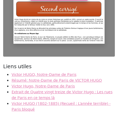
Liens utiles
Victor HUGO, Notre-Dame de Paris
Résumé: Notre-Dame de Paris de VICTOR HUGO
Victor Hugo, Notre-Dame de Paris
Extrait de Quatre vingt treize de Victor Hugo : Les rues
de Paris en ce temps là
Victor HUGO (1802-1885) (Recueil : L'année terrible) -
Paris bloqué