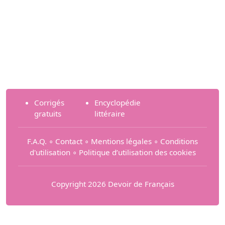
Corrigés
Encyclopédie
gratuits
littéraire
F.A.Q.
∘
Contact
∘
Mentions légales
∘
Conditions
d'utilisation
∘
Politique d’utilisation des cookies
Copyright 2026 Devoir de Français