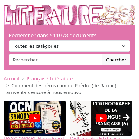
Rechercher dans 511078 documents
Chercher
Accueil
Français / Littérature
Comment des héros comme Phèdre (de Racine)
arrivent-ils encore à nous émouvoir
→
LES SYNONYMES - Niveau Expert
L'orthographe de la langue
L