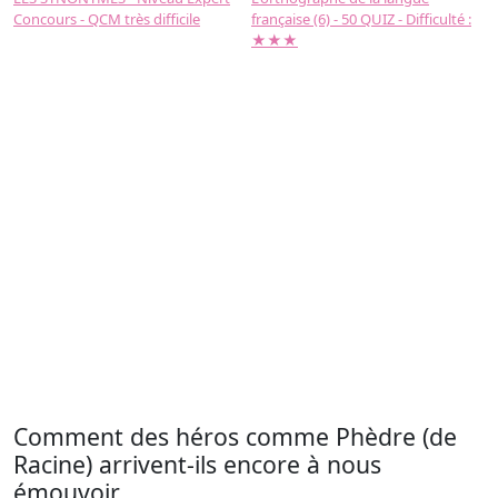
Concours - QCM très difficile
française (6) - 50 QUIZ - Difficulté :
f
★★★
Comment des héros comme Phèdre (de
Racine) arrivent-ils encore à nous
émouvoir