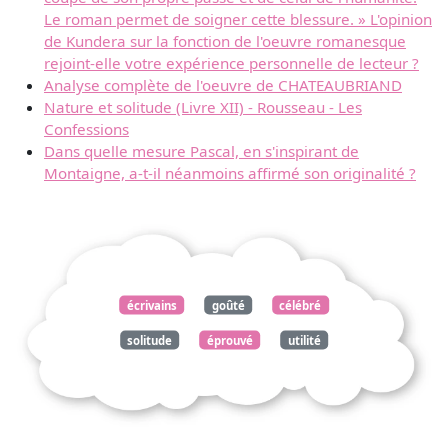
Le roman permet de soigner cette blessure. » L'opinion
de Kundera sur la fonction de l'oeuvre romanesque
rejoint-elle votre expérience personnelle de lecteur ?
Analyse complète de l'oeuvre de CHATEAUBRIAND
Nature et solitude (Livre XII) - Rousseau - Les
Confessions
Dans quelle mesure Pascal, en s'inspirant de
Montaigne, a-t-il néanmoins affirmé son originalité ?
écrivains
goûté
célébré
solitude
éprouvé
utilité
charme
essayez
dégager
sincèrement
ressentez
moment
éclairerez
analyse
comparant