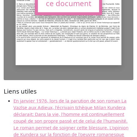
ce document
Liens utiles
En janvier 1976, lors de la parution de son roman La
Vazlse aux Adieux, l'écrivain tchèque Milan Kundera
déclarait: Dans la vie, l'homme est continuellement
coupé de son propre passé et de celui de l'humanité.
Le roman permet de soigner cette blessure. L'opinion
de Kundera sur la fonction de l'oeuvre romanesque