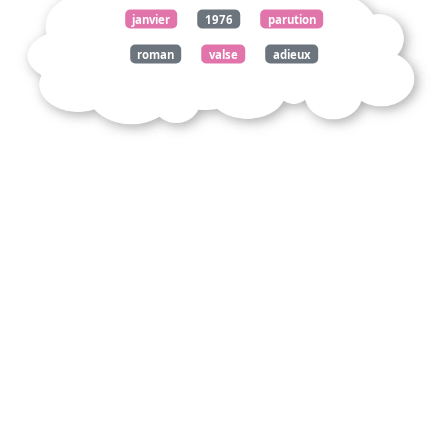
janvier
1976
parution
roman
valse
adieux
écrivain
tchèque
milan
kundera
déclarait
vie
homme
continuellement
coupé
propre
humanité