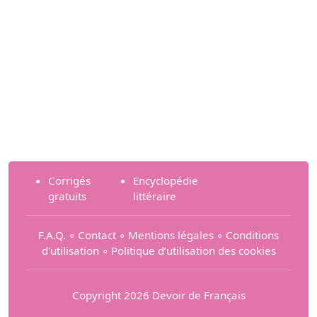
Corrigés
Encyclopédie
gratuits
littéraire
F.A.Q.
∘
Contact
∘
Mentions légales
∘
Conditions
d'utilisation
∘
Politique d’utilisation des cookies
Copyright 2026 Devoir de Français