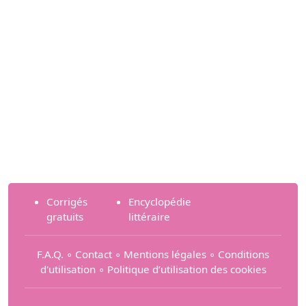
Corrigés
Encyclopédie
gratuits
littéraire
F.A.Q.
∘
Contact
∘
Mentions légales
∘
Conditions
d'utilisation
∘
Politique d’utilisation des cookies