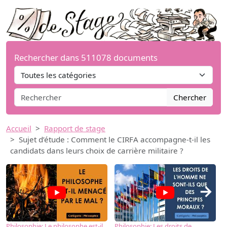
Rechercher dans 511078 documents
Chercher
Accueil
Rapport de stage
Sujet d’étude : Comment le CIRFA accompagne-t-il les
candidats dans leurs choix de carrière militaire ?
→
Philosophie: Le philosophe est-il
Philosophie: Les droits de
P