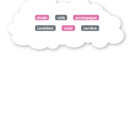
étude
cirfa
accompagne
candidats
choix
carrière
militaire