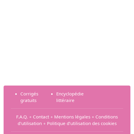
Corrigés
Encyclopédie
gratuits
littéraire
F.A.Q.
∘
Contact
∘
Mentions légales
∘
Conditions
d'utilisation
∘
Politique d’utilisation des cookies