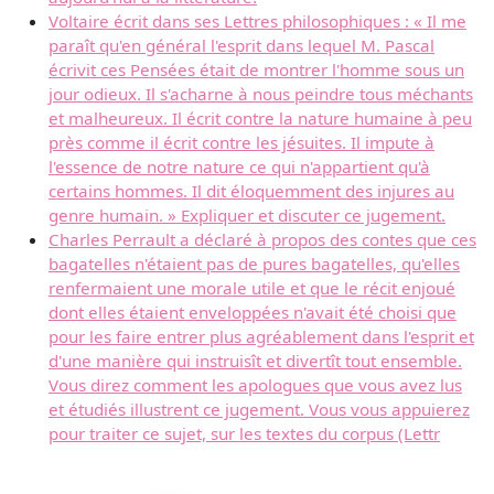
Voltaire écrit dans ses Lettres philosophiques : « Il me
paraît qu'en général l'esprit dans lequel M. Pascal
écrivit ces Pensées était de montrer l'homme sous un
jour odieux. Il s'acharne à nous peindre tous méchants
et malheureux. Il écrit contre la nature humaine à peu
près comme il écrit contre les jésuites. Il impute à
l'essence de notre nature ce qui n'appartient qu'à
certains hommes. Il dit éloquemment des injures au
genre humain. » Expliquer et discuter ce jugement.
Charles Perrault a déclaré à propos des contes que ces
bagatelles n'étaient pas de pures bagatelles, qu'elles
renfermaient une morale utile et que le récit enjoué
dont elles étaient enveloppées n'avait été choisi que
pour les faire entrer plus agréablement dans l'esprit et
d'une manière qui instruisît et divertît tout ensemble.
Vous direz comment les apologues que vous avez lus
et étudiés illustrent ce jugement. Vous vous appuierez
pour traiter ce sujet, sur les textes du corpus (Lettr