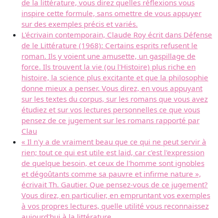
de la littérature, vous direz quelles réflexions vous
inspire cette formule, sans omettre de vous appuyer
sur des exemples précis et variés.
L'écrivain contemporain, Claude Roy écrit dans Défense
de le Littérature (1968): Certains esprits refusent le
roman. Ils y voient une amusette, un gaspillage de
force. Ils trouvent la vie (ou l'Histoire) plus riche en
histoire, la science plus excitante et que la philosophie
donne mieux a penser. Vous direz, en vous appuyant
sur les textes du corpus, sur les romans que vous avez
étudiez et sur vos lectures personnelles ce que vous
pensez de ce jugement sur les romans rapporté par
Clau
« Il n'y a de vraiment beau que ce qui ne peut servir à
rien; tout ce qui est utile est laid, car c'est l'expression
de quelque besoin, et ceux de l'homme sont ignobles
et dégoûtants comme sa pauvre et infirme nature »,
écrivait Th. Gautier. Que pensez-vous de ce jugement?
Vous direz, en particulier, en empruntant vos exemples
à vos propres lectures, quelle utilité vous reconnaissez
aujourd'hui à la littérature.