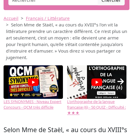
Chercher
Accueil
Français / Littérature
Selon Mme de Staël, « au cours du XVIII°s l'on vit la
littérature prendre un caractère différent. Ce n'est plus un
art seulement, c'est un moyen : elle devient une arme
pour l'esprit humain, qu'elle s'était contentée jusqu'alors
d'instruire et d'amuser. » Vous direz si vous partager ce
jugement.
→
LES SYNONYMES - Niveau Expert
L'orthographe de la langue
L
Concours - QCM très difficile
française (6) - 50 QUIZ - Difficulté :
f
★★★
Selon Mme de Staël, « au cours du XVIII°s