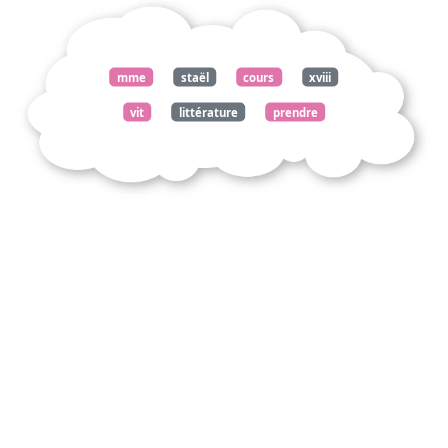
mme
staël
cours
xviii
vit
littérature
prendre
caractère
art
moyen
devient
arme
esprit
humain
contentée
instruire
amuser