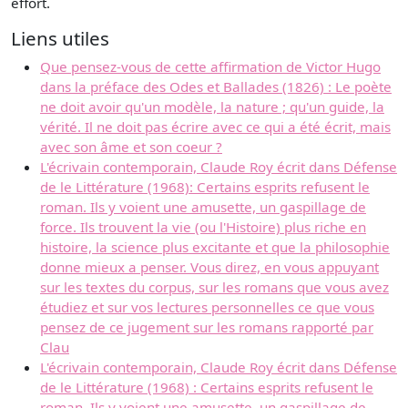
effort.
Liens utiles
Que pensez-vous de cette affirmation de Victor Hugo
dans la préface des Odes et Ballades (1826) : Le poète
ne doit avoir qu'un modèle, la nature ; qu'un guide, la
vérité. Il ne doit pas écrire avec ce qui a été écrit, mais
avec son âme et son coeur ?
L'écrivain contemporain, Claude Roy écrit dans Défense
de le Littérature (1968): Certains esprits refusent le
roman. Ils y voient une amusette, un gaspillage de
force. Ils trouvent la vie (ou l'Histoire) plus riche en
histoire, la science plus excitante et que la philosophie
donne mieux a penser. Vous direz, en vous appuyant
sur les textes du corpus, sur les romans que vous avez
étudiez et sur vos lectures personnelles ce que vous
pensez de ce jugement sur les romans rapporté par
Clau
L'écrivain contemporain, Claude Roy écrit dans Défense
de le Littérature (1968) : Certains esprits refusent le
roman. Ils y voient une amusette, un gaspillage de