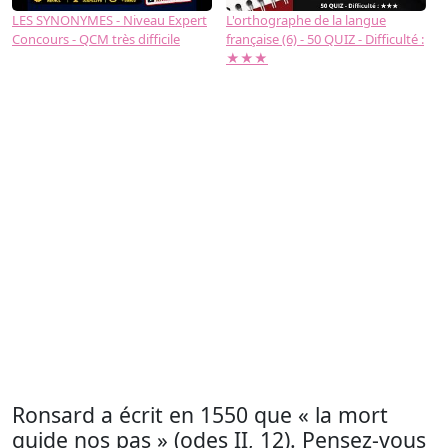
LES SYNONYMES - Niveau Expert
L'orthographe de la langue
L
Concours - QCM très difficile
française (6) - 50 QUIZ - Difficulté :
f
★★★
Ronsard a écrit en 1550 que « la mort
guide nos pas » (odes II, 12). Pensez-vous