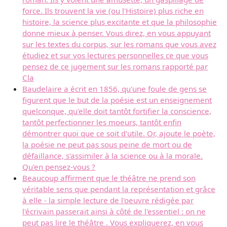
force. Ils trouvent la vie (ou l'Histoire) plus riche en
histoire, la science plus excitante et que la philosophie
donne mieux à penser. Vous direz, en vous appuyant
sur les textes du corpus, sur les romans que vous avez
étudiez et sur vos lectures personnelles ce que vous
pensez de ce jugement sur les romans rapporté par
Cla
Baudelaire a écrit en 1856, qu'une foule de gens se
figurent que le but de la poésie est un enseignement
quelconque, qu'elle doit tantôt fortifier la conscience,
tantôt perfectionner les moeurs, tantôt enfin
démontrer quoi que ce soit d'utile. Or, ajoute le poète,
la poésie ne peut pas sous peine de mort ou de
défaillance, s'assimiler à la science ou à la morale.
Qu'en pensez-vous ?
Beaucoup affirment que le théâtre ne prend son
véritable sens que pendant la représentation et grâce
à elle - la simple lecture de l'oeuvre rédigée par
l'écrivain passerait ainsi à côté de l'essentiel : on ne
peut pas lire le théâtre . Vous expliquerez, en vous