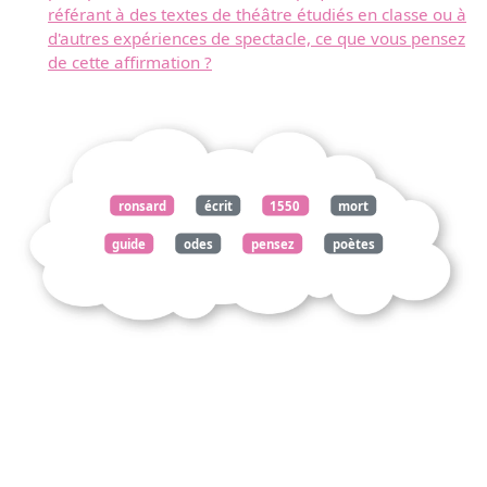
référant à des textes de théâtre étudiés en classe ou à
d'autres expériences de spectacle, ce que vous pensez
de cette affirmation ?
ronsard
écrit
1550
mort
guide
odes
pensez
poètes
faire
essentiel
textes