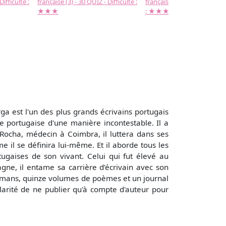
Difficulté :
française (3) - 30 QUIZ - Difficulté :
française (2) -( 20 QUIZ - Dif
★★★
: ★★★
a est l'un des plus grands écrivains portugais
e portugaise d'une manière incontestable. Il a
Rocha, médecin à Coimbra, il luttera dans ses
e il se définira lui-même. Et il aborde tous les
ugaises de son vivant. Celui qui fut élevé au
gne, il entame sa carrière d’écrivain avec son
 romans, quinze volumes de poèmes et un journal
arité de ne publier qu'à compte d'auteur pour