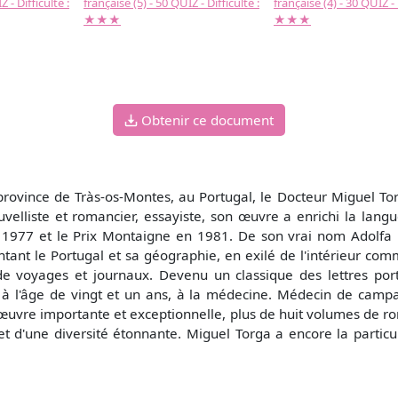
 - Difficulté :
française (5) - 50 QUIZ - Difficulté :
française (4) - 30 QUIZ - 
★★★
★★★
Obtenir ce document
ovince de Tràs-os-Montes, au Portugal, le Docteur Miguel Torg
elliste et romancier, essayiste, son œuvre a enrichi la langu
n 1977 et le Prix Montaigne en 1981. De son vrai nom Adolfa 
tant le Portugal et sa géographie, en exilé de l'intérieur comm
 de voyages et journaux. Devenu un classique des lettres port
 à l'âge de vingt et un ans, à la médecine. Médecin de campa
ne œuvre importante et exceptionnelle, plus de huit volumes de
 d'une diversité étonnante. Miguel Torga a encore la particul