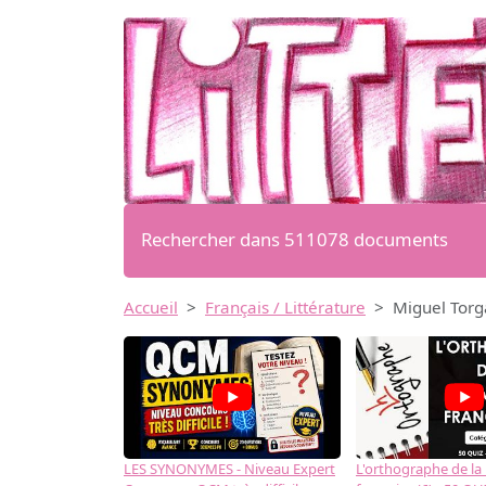
Rechercher dans 511078 documents
Accueil
Français / Littérature
Miguel Torg
LES SYNONYMES - Niveau Expert
L'orthographe de la