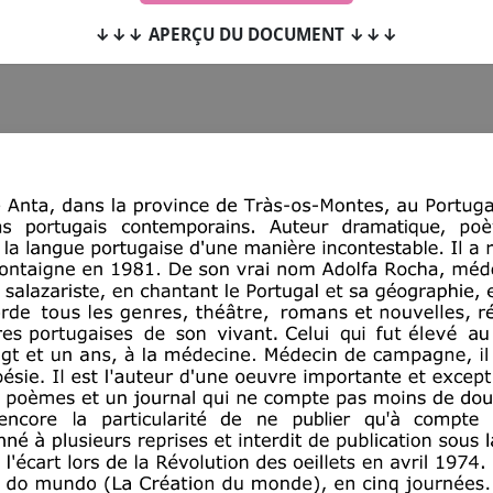
↓↓↓ APERÇU DU DOCUMENT ↓↓↓