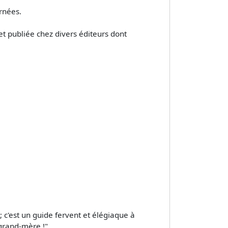
rnées.
et publiée chez divers éditeurs dont
 c'est un guide fervent et élégiaque à
 grand-mère !".