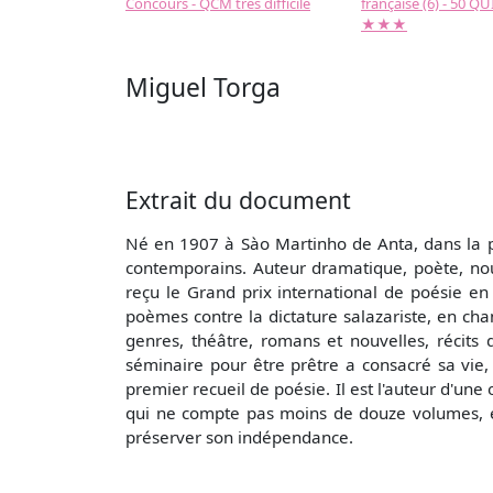
Concours - QCM très difficile
française (6) - 50 QUIZ
★★★
Miguel Torga
Extrait du document
Né en 1907 à Sào Martinho de Anta, dans la pr
contemporains. Auteur dramatique, poète, nouv
reçu le Grand prix international de poésie e
poèmes contre la dictature salazariste, en chan
genres, théâtre, romans et nouvelles, récits
séminaire pour être prêtre a consacré sa vie,
premier recueil de poésie. Il est l'auteur d'u
qui ne compte pas moins de douze volumes, et
préserver son indépendance.