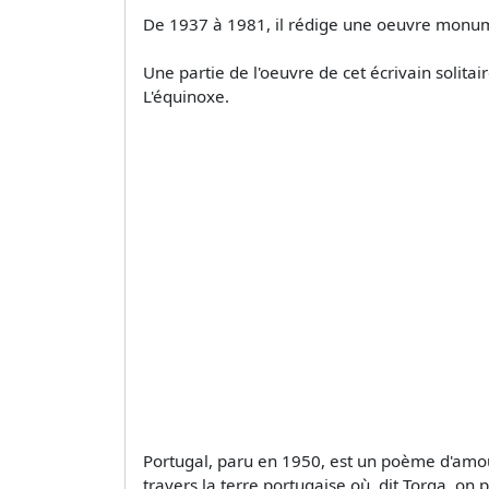
De 1937 à 1981, il rédige une oeuvre monum
Une partie de l'oeuvre de cet écrivain solita
L'équinoxe.
Portugal, paru en 1950, est un poème d'amour
travers la terre portugaise où, dit Torga, on