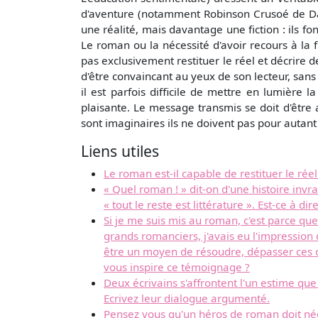
d'aventure (notamment Robinson Crusoé de Danie
une réalité, mais davantage une fiction : ils 
Le roman ou la nécessité d'avoir recours à la f
pas exclusivement restituer le réel et décrire de
d'être convaincant au yeux de son lecteur, sans
il est parfois difficile de mettre en lumière l
plaisante. Le message transmis se doit d'êtr
sont imaginaires ils ne doivent pas pour autant ê
Liens utiles
Le roman est-il capable de restituer le réel
« Quel roman ! » dit-on d'une histoire invra
« tout le reste est littérature ». Est-ce à di
Si je me suis mis au roman, c'est parce que
grands romanciers, j'avais eu l'impression
être un moyen de résoudre, dépasser ces diff
vous inspire ce témoignage ?
Deux écrivains s'affrontent l'un estime que
Ecrivez leur dialogue argumenté.
Pensez vous qu'un héros de roman doit néc