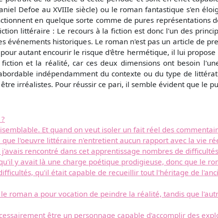
l Defoe au XVIIIe siècle) ou le roman fantastique s'en éloign
fonctionnent en quelque sorte comme de pures représentations 
iction littéraire : Le recours à la fiction est donc l'un des p
s événements historiques. Le roman n'est pas un article de presse. 
 pour autant encourir le risque d'être hermétique, il lui propose
a fiction et la réalité, car ces deux dimensions ont besoin l'un
e abordable indépendamment du contexte ou du type de littérat
tre irréalistes. Pour réussir ce pari, il semble évident que le pub
 ?
isemblable. Et quand on veut isoler un fait réel des commentaires
re que l'oeuvre littéraire n'entretient aucun rapport avec la vie ré
 j'avais rencontré dans cet apprentissage nombres de difficultés 
 qu'il y avait là une charge poétique prodigieuse, donc que le r
icultés, qu'il était capable de recueillir tout l'héritage de l'an
 le roman a pour vocation de peindre la réalité, tandis que l'au
essairement être un personnage capable d'accomplir des exploi