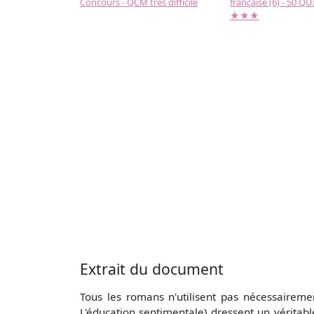
Concours - QCM très difficile
française (6) - 50 QUIZ
★★★
Extrait du document
Tous les romans n'utilisent pas nécessairem
L'éducation sentimentale) dressent un véritable