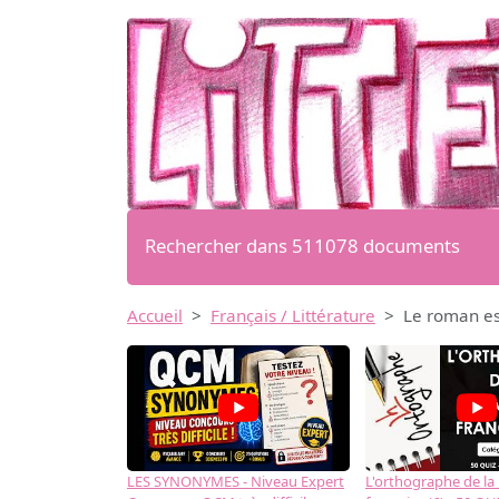
Rechercher dans 511078 documents
Accueil
Français / Littérature
Le roman est
LES SYNONYMES - Niveau Expert
L'orthographe de la