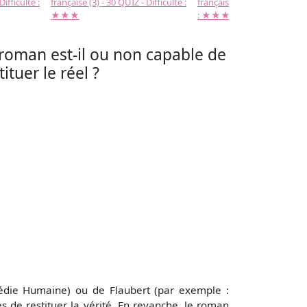
Difficulté :
française (3) - 30 QUIZ - Difficulté :
française (2) -( 20 QUIZ - Dif
★★★
: ★★★
roman est-il ou non capable de
tituer le réel ?
médie Humaine) ou de Flaubert (par exemple :
es de restituer la vérité. En revanche, le roman