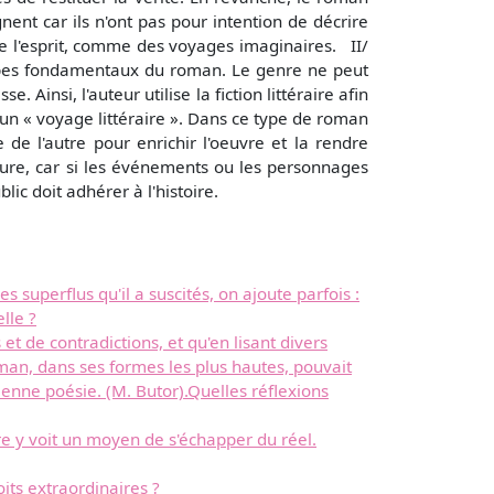
ent car ils n'ont pas pour intention de décrire
de l'esprit, comme des voyages imaginaires. II/
rincipes fondamentaux du roman. Le genre ne peut
Ainsi, l'auteur utilise la fiction littéraire afin
 un « voyage littéraire ». Dans ce type de roman
e de l'autre pour enrichir l'oeuvre et la rendre
ure, car si les événements ou les personnages
lic doit adhérer à l'histoire.
 superflus qu'il a suscités, on ajoute parfois :
elle ?
et de contradictions, et qu'en lisant divers
oman, dans ses formes les plus hautes, pouvait
cienne poésie. (M. Butor).Quelles réflexions
tre y voit un moyen de s'échapper du réel.
ts extraordinaires ?