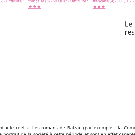
 - Difficulté :
française (5) - 50 QUIZ - Difficulté :
française (4) - 30 QUIZ - 
★★★
★★★
Le 
res
ent « le réel ». Les romans de Balzac (par exemple : la Co
 portrait de la société à cette période et sont en effet capabl