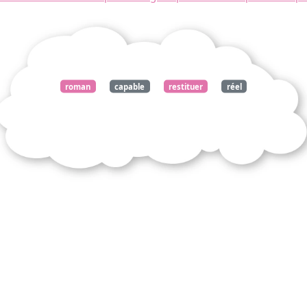
roman
capable
restituer
réel