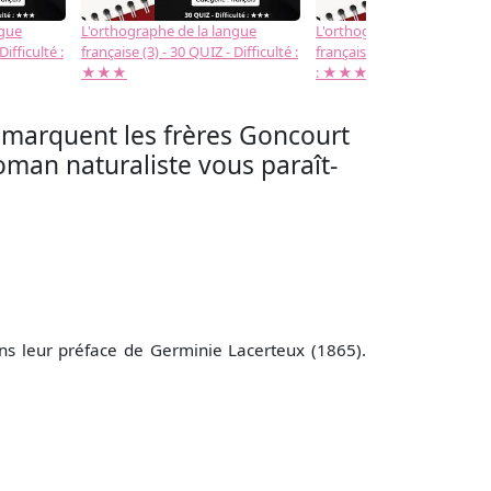
ngue
L'orthographe de la langue
L'orthographe de la langue
Difficulté :
française (3) - 30 QUIZ - Difficulté :
française (2) -( 20 QUIZ - Dif
★★★
: ★★★
remarquent les frères Goncourt
oman naturaliste vous paraît-
ans leur préface de Germinie Lacerteux (1865).