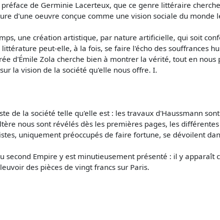
 préface de Germinie Lacerteux, que ce genre littéraire cherche «
a nature d'une oeuvre conçue comme une vision sociale du monde l
s, une création artistique, par nature artificielle, qui soit con
a littérature peut-elle, à la fois, se faire l'écho des souffrance
e d'Émile Zola cherche bien à montrer la vérité, tout en nous p
ur la vision de la société qu'elle nous offre. I.
te de la société telle qu'elle est : les travaux d'Haussmann son
ultère nous sont révélés dès les premières pages, les différent
istes, uniquement préoccupés de faire fortune, se dévoilent dans
 du second Empire y est minutieusement présenté : il y apparaît 
pleuvoir des pièces de vingt francs sur Paris.