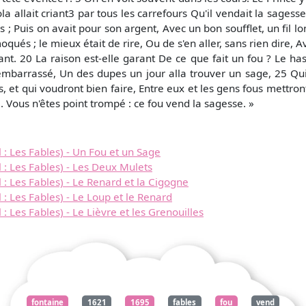
ola allait criant3 par tous les carrefours Qu'il vendait la sagesse
 ; Puis on avait pour son argent, Avec un bon soufflet, un fil l
moqués ; le mieux était de rire, Ou de s'en aller, sans rien dire, A
norant. 20 La raison est-elle garant De ce que fait un fou ? Le h
 embarrassé, Un des dupes un jour alla trouver un sage, 25 Qui, 
, et qui voudront bien faire, Entre eux et les gens fous mettront 
 Vous n'êtes point trompé : ce fou vend la sagesse. »
: Les Fables) - Un Fou et un Sage
: Les Fables) - Les Deux Mulets
: Les Fables) - Le Renard et la Cigogne
: Les Fables) - Le Loup et le Renard
 Les Fables) - Le Lièvre et les Grenouilles
fontaine
1621
1695
fables
fou
vend