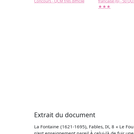
Concours - QCM très difficile
française (6) - 50 QUIZ
★★★
Extrait du document
La Fontaine (1621-1695), Fables, IX, 8 « Le Fou
n'est enseignement pareil À celui-là de fuir une