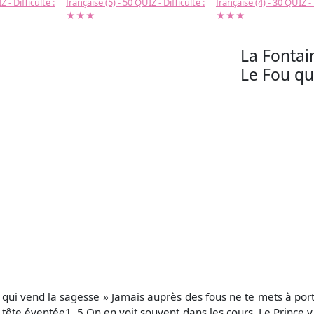
 - Difficulté :
française (5) - 50 QUIZ - Difficulté :
française (4) - 30 QUIZ - 
★★★
★★★
La Fontain
Le Fou qu
 qui vend la sagesse » Jamais auprès des fous ne te mets à porté
 tête éventée1. 5 On en voit souvent dans les cours. Le Prince y