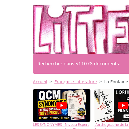
Rechercher dans 511078 documents
Accueil
Français / Littérature
La Fontaine 
LES SYNONYMES - Niveau Expert
L'orthographe de la