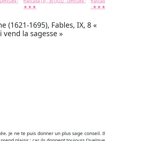
Difficulté :
française (3) - 30 QUIZ - Difficulté :
française (2) -( 20 QUIZ - Dif
★★★
: ★★★
e (1621-1695), Fables, IX, 8 «
i vend la sagesse »
e. Je ne te puis donner un plus sage conseil. Il
 prend plaisir ; car ils donnent toujours Quelque