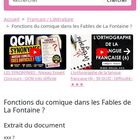
Chercher
Accueil
Français / Littérature
Fonctions du comique dans les Fables de La Fontaine ?
→
LES SYNONYMES - Niveau Expert
L'orthographe de la langue
L
Concours - QCM très difficile
française (6) - 50 QUIZ - Difficulté :
f
★★★
Fonctions du comique dans les Fables de
La Fontaine ?
Extrait du document
xxx ?