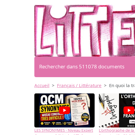
Rechercher dans 511078 documents
Accueil
Français / Littérature
En quoi la t
LES SYNONYMES - Niveau Expert
L'orthographe de la