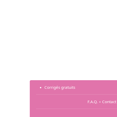
Corrigés gratuits
F.A.Q.
∘
Contact