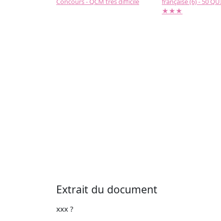
Concours - QCM très difficile
française (6) - 50 QUIZ
★★★
Extrait du document
xxx ?