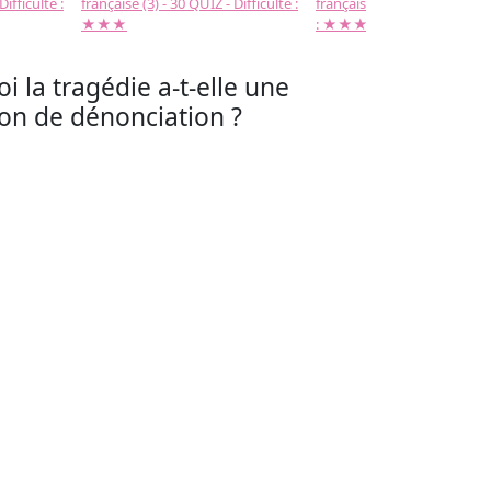
Difficulté :
française (3) - 30 QUIZ - Difficulté :
française (2) -( 20 QUIZ - Dif
★★★
: ★★★
i la tragédie a-t-elle une
ion de dénonciation ?