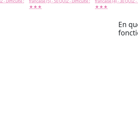
 - Difficulté :
française (5) - 50 QUIZ - Difficulté :
française (4) - 30 QUIZ - 
★★★
★★★
En quo
fonct