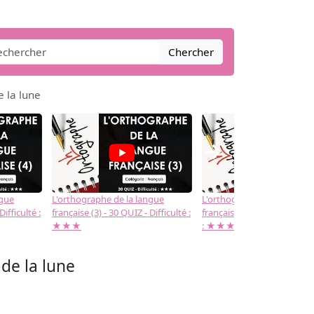
Chercher
e la lune
→
ngue
L'orthographe de la langue
L'orthographe de la langue
Difficulté :
française (3) - 30 QUIZ - Difficulté :
française (2) -( 20 QUIZ - Dif
★★★
: ★★★
 de la lune