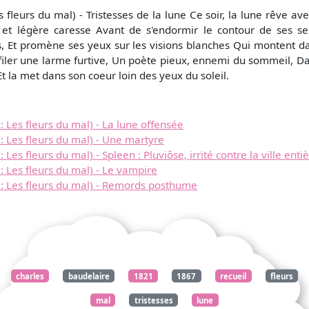
fleurs du mal) - Tristesses de la lune Ce soir, la lune rêve ave
 et légère caresse Avant de s'endormir le contour de ses sei
, Et promène ses yeux sur les visions blanches Qui montent d
se filer une larme furtive, Un poète pieux, ennemi du sommeil, D
t la met dans son coeur loin des yeux du soleil.
Les fleurs du mal) - La lune offensée
 Les fleurs du mal) - Une martyre
s fleurs du mal) - Spleen : Pluviôse, irrité contre la ville enti
 Les fleurs du mal) - Le vampire
: Les fleurs du mal) - Remords posthume
charles
baudelaire
1821
1867
recueil
fleurs
mal
tristesses
lune