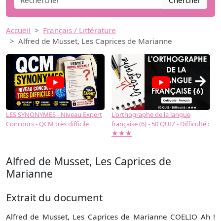
Chercher
Accueil
Français / Littérature
Alfred de Musset, Les Caprices de Marianne
→
LES SYNONYMES - Niveau Expert
L'orthographe de la langue
L
Concours - QCM très difficile
française (6) - 50 QUIZ - Difficulté :
f
★★★
Alfred de Musset, Les Caprices de
Marianne
Extrait du document
Alfred de Musset, Les Caprices de Marianne COELIO Ah !