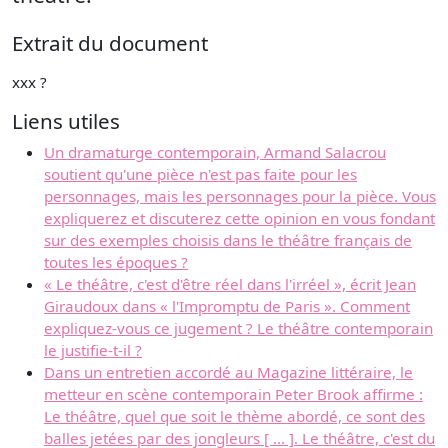
Extrait du document
xxx ?
Liens utiles
Un dramaturge contemporain, Armand Salacrou
soutient qu'une pièce n'est pas faite pour les
personnages, mais les personnages pour la pièce. Vous
expliquerez et discuterez cette opinion en vous fondant
sur des exemples choisis dans le théâtre français de
toutes les époques ?
« Le théâtre, c'est d'être réel dans l'irréel », écrit Jean
Giraudoux dans « l'Impromptu de Paris ». Comment
expliquez-vous ce jugement ? Le théâtre contemporain
le justifie-t-il ?
Dans un entretien accordé au Magazine littéraire, le
metteur en scène contemporain Peter Brook affirme :
Le théâtre, quel que soit le thème abordé, ce sont des
balles jetées par des jongleurs [ ... ]. Le théâtre, c'est du