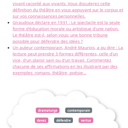
vivant raconté aux vivants. Vous discuterez cette
définition du théâtre en vous appuyant sur le corpus et
sur vos connaissances personnelles.
Giraudoux déclare en 1931 : Le spectacle est la seule
forme d'éducation morale ou artistique d'une nation.
Le théâtre est-il, selon vous; une bonne tribune
possible pour défendre des idées ?
Un auteur contemporain, André Maurois, a pu dire : La
lecture peut prendre 3 formes différentes, celle d'un
vice, d'un plaisir sain ou d'un travail. Commentez
chacune de ses affirmations en les illustrant par des
exemples: romans, théâtre, poésie...
dramaturge
contemporain
devez
défendre
vertus