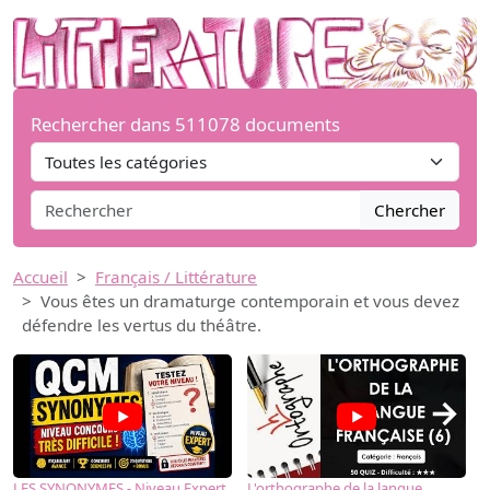
Rechercher dans 511078 documents
Chercher
Accueil
Français / Littérature
Vous êtes un dramaturge contemporain et vous devez
défendre les vertus du théâtre.
→
LES SYNONYMES - Niveau Expert
L'orthographe de la langue
L