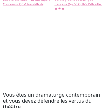
Concours - QCM très difficile
française (6) - 50 QUIZ - Difficulté :
f
★★★
Vous êtes un dramaturge contemporain
et vous devez défendre les vertus du
théâtre.