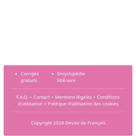
Corrigés
Encyclopédie
gratuits
littéraire
F.A.Q.
∘
Contact
∘
Mentions légales
∘
Conditions
d'utilisation
∘
Politique d’utilisation des cookies
Copyright 2026 Devoir de Français