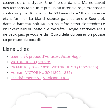
couvert de clins d'yeux, Une fille qui dans la Marne Lavait
des torchons radieux Je pris un air incendiaire Je m'adossais
contre un pilier Puis je lui dis "O Lavandière" Blanchisseuse
étant familier La blanchisseuse gaie et tendre Sourit et,
dans la hameau noir Au loin, sa mère cessa d'entendre Le
bruit vertueux du battoir. Je m'arrête. L'idylle est douce Mais
ne veux pas, je vous le dis, Qu'au delà du baiser on pousse
La peinture du paradis.
Liens utiles
poème «À propos d’Horace», Victor Hugo
VICTOR HUGO (histoire)
DRAME Ruy Blas (1838) VICTOR HUGO (1802-1885)
Hernani VICTOR HUGO (1802-1885)
Les châtiments VII,5 - Victor HUGO