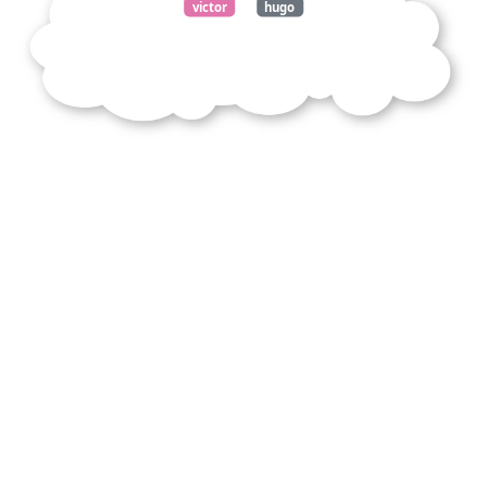
victor
hugo