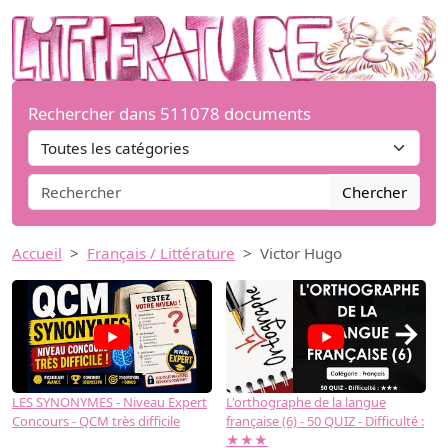
Rechercher dans 511078 documents
Chercher
Accueil
Français / Littérature
Victor Hugo
→
LES SYNONYMES - Niveau Expert
L'orthographe de la langue
L
Concours - QCM très difficile
française (6) - 50 QUIZ - Difficulté :
f
★★★