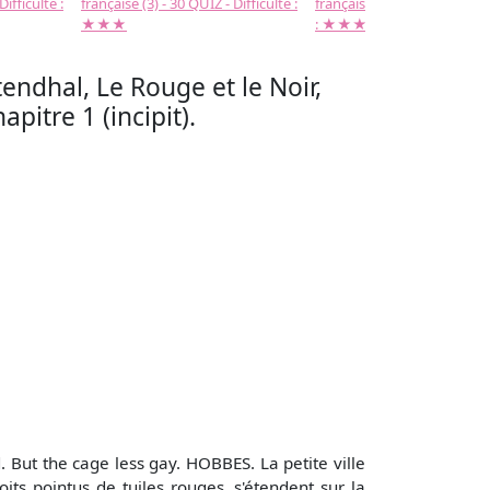
Difficulté :
française (3) - 30 QUIZ - Difficulté :
française (2) -( 20 QUIZ - Dif
★★★
: ★★★
tendhal, Le Rouge et le Noir,
apitre 1 (incipit).
d. But the cage less gay. HOBBES. La petite ville
its pointus de tuiles rouges, s'étendent sur la