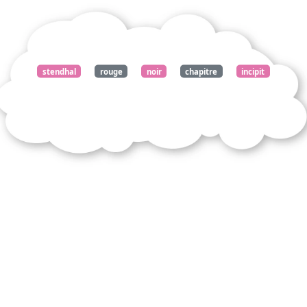
stendhal
rouge
noir
chapitre
incipit