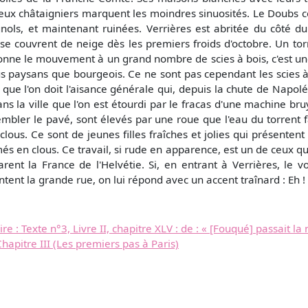
ureux châtaigniers marquent les moindres sinuosités. Le Doubs 
pagnols, et maintenant ruinées. Verrières est abritée du côté
se couvrent de neige dès les premiers froids d'octobre. Un tor
donne le mouvement à un grand nombre de scies à bois, c'est une 
s paysans que bourgeois. Ce ne sont pas cependant les scies à boi
 que l'on doit l'aisance générale qui, depuis la chute de Napolé
ans la ville que l'on est étourdi par le fracas d'une machine br
rembler le pavé, sont élevés par une roue que l'eau du torrent
 clous. Ce sont de jeunes filles fraîches et jolies qui présente
s en clous. Ce travail, si rude en apparence, est un de ceux qu
rent la France de l'Helvétie. Si, en entrant à Verrières, le 
tent la grande rue, on lui répond avec un accent traînard : Eh ! 
e : Texte n°3, Livre II, chapitre XLV : de : « [Fouqué] passait la n
Chapitre III (Les premiers pas à Paris)