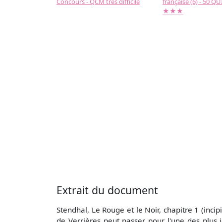
Concours - QCM très difficile
française (6) - 50 QUIZ
★★★
Extrait du document
Stendhal, Le Rouge et le Noir, chapitre 1 (incip
de Verrières peut passer pour l'une des plus j