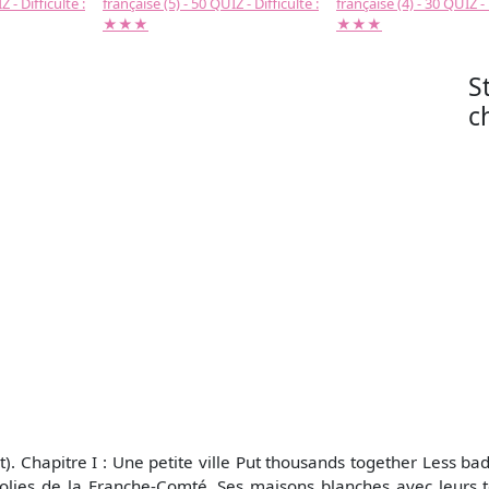
 - Difficulté :
française (5) - 50 QUIZ - Difficulté :
française (4) - 30 QUIZ - 
★★★
★★★
S
ch
it). Chapitre I : Une petite ville Put thousands together Less ba
olies de la Franche-Comté. Ses maisons blanches avec leurs to