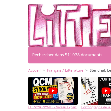
Rechercher dans 511078 documents
Accueil
Français / Littérature
Stendhal, Le 
LES SYNONYMES - Niveau Expert
L'orthographe de la