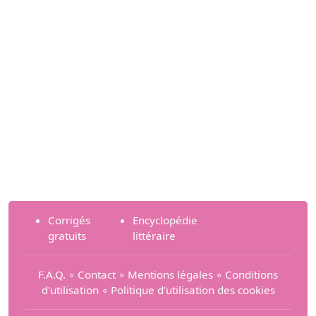
Corrigés
Encyclopédie
gratuits
littéraire
F.A.Q.
∘
Contact
∘
Mentions légales
∘
Conditions
d'utilisation
∘
Politique d’utilisation des cookies