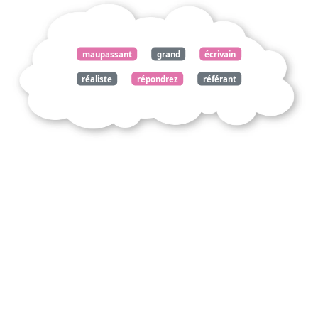
maupassant
grand
écrivain
réaliste
répondrez
référant
oeuvres
étudiées
classe
parure
ficelle
culture
personnelle