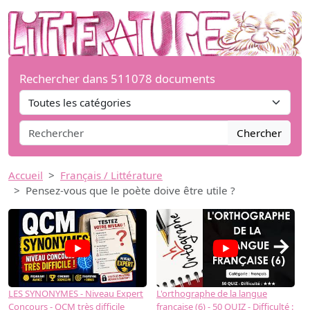
Rechercher dans 511078 documents
Chercher
Accueil
Français / Littérature
Pensez-vous que le poète doive être utile ?
→
LES SYNONYMES - Niveau Expert
L'orthographe de la langue
L
Concours - QCM très difficile
française (6) - 50 QUIZ - Difficulté :
f