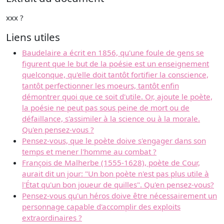
xxx ?
Liens utiles
Baudelaire a écrit en 1856, qu'une foule de gens se
figurent que le but de la poésie est un enseignement
quelconque, qu'elle doit tantôt fortifier la conscience,
tantôt perfectionner les moeurs, tantôt enfin
démontrer quoi que ce soit d'utile. Or, ajoute le poète,
la poésie ne peut pas sous peine de mort ou de
défaillance, s'assimiler à la science ou à la morale.
Qu'en pensez-vous ?
Pensez-vous, que le poète doive s'engager dans son
temps et mener l'homme au combat ?
François de Malherbe (1555-1628), poète de Cour,
aurait dit un jour: "Un bon poète n'est pas plus utile à
l'État qu'un bon joueur de quilles". Qu'en pensez-vous?
Pensez-vous qu'un héros doive être nécessairement un
personnage capable d'accomplir des exploits
extraordinaires ?