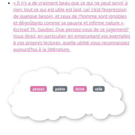
« Il n'y a de vraiment beau que ce qui ne peut servir à
rien; tout ce qui est utile est laid, car c'est l'expression
de quelque besoin, et ceux de l'homme sont ignobles
et dégoûtants comme sa pauvre et infirme nature »,
écrivait Th. Gautier. Que pensez-vous de ce jugement?
Vous direz, en particulier, en empruntant vos exemples
à vos propres lectures, quelle utilité vous reconnaissez
aujourd'hui à la littérature.
pensez
poète
doive
utile