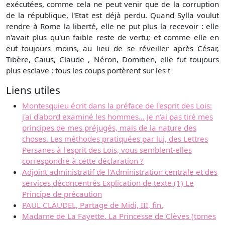
exécutées, comme cela ne peut venir que de la corruption
de la république, l'Etat est déjà perdu. Quand Sylla voulut
rendre à Rome la liberté, elle ne put plus la recevoir : elle
n'avait plus qu'un faible reste de vertu; et comme elle en
eut toujours moins, au lieu de se réveiller après César,
Tibère, Caïus, Claude , Néron, Domitien, elle fut toujours
plus esclave : tous les coups portèrent sur les t
Liens utiles
Montesquieu écrit dans la préface de l'esprit des Lois:
j'ai d'abord examiné les hommes... Je n'ai pas tiré mes
principes de mes préjugés, mais de la nature des
choses. Les méthodes pratiquées par lui, des Lettres
Persanes à l'esprit des Lois, vous semblent-elles
correspondre à cette déclaration ?
Adjoint administratif de l'Administration centrale et des
services déconcentrés Explication de texte (1) Le
Principe de précaution
PAUL CLAUDEL, Partage de Midi, III, fin.
Madame de La Fayette. La Princesse de Clèves (tomes