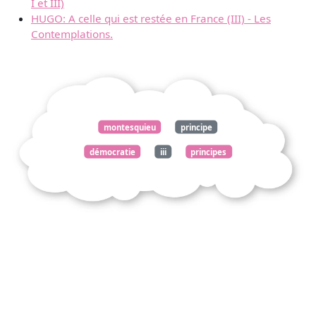
I et III)
HUGO: A celle qui est restée en France (III) - Les
Contemplations.
montesquieu
principe
démocratie
iii
principes
gouvernements