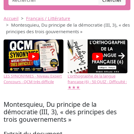
Chercher
Accueil
Français / Littérature
Montesquieu, Du principe de la démocratie (III, 3), « des
principes des trois gouvernements »
→
LES SYNONYMES - Niveau Expert
L'orthographe de la langue
L
Concours - QCM très difficile
française (6) - 50 QUIZ - Difficulté :
f
★★★
Montesquieu, Du principe de la
démocratie (III, 3), « des principes des
trois gouvernements »
Extrait du document