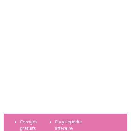
Corrigés
Encyclopédie
gratuits
littéraire