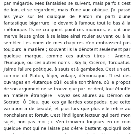
par mégarde. Mes fantaisies se suivent, mais parfois c'est
de loin, et se regardent, mais d'une vue oblique. J'ai passé
les yeux sur tel dialogue de Platon mi parti d'une
fantastique bigarrure, le devant à l'amour, tout le bas à la
rhétorique. Ils ne craignent point ces muances, et ont une
merveilleuse grâce à se laisse ainsi rouler au vent, ou à le
sembler. Les noms de mes chapitres n'en embrassent pas
toujours la matière ; souvent ils la dénotent seulement par
quelque marque, comme ces autres titres : l'Andrie,
l'Eunuque, ou ces autres noms : Scylla, Cicéron, Torquatus.
J'aime l'allure poétique, à sauts et à gambades. C'est un art,
comme dit Platon, léger, volage, démoniaque. Il est des
ouvrages en Plutarque où il oublie son thème, où le propos
de son argument ne se trouve que par incident, tout étouffé
en matière étrangère : voyez ses allures au Démon de
Socrate. Ô Dieu, que ces gaillardes escapades, que cette
variation a de beauté, et plus lors que plus elle retire au
nonchalant et fortuit. C'est l'indiligent lecteur qui perd mon
sujet, non pas moi ; il s'en trouvera toujours en un coin
quelque mot qui ne laisse pas d'être bastant, quoiqu'il soit