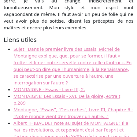
serré. Je vais au change, indiscrètement et
tumultueusement. Mon style et mon esprit vont
vagabondant de même. Il faut avoir un peu de folie qui ne
veut avoir plus de sottise, disent les préceptes de nos
maîtres et encore plus leurs exemples.
Liens utiles
Sujet : Dans le premier livre des Essais, Michel de
Montaigne explique, que, pour se former, il faut «
frotter et limer notre cervelle contre celle d’autrui ». En
quoi peut-on dire que l’humanisme, à la Renaissance,
se caractérise par une ouverture à l’autre, une
interrogation sur l’autre ?
MONTAIGNE - Essais - Livre III, 2.
MONTAIGNE: Les Essais - XVI, De la gloire, extrait
p.289
Montaigne, "Essais", "Des coches", Livre III, Chapitre 6 :
"Notre monde vient d'en trouver un autre…"
Albert THIBAUDET note au sujet de MONTAIGNE : Il a
haï les révolutions, et cependant c'est par l'esprit et
l'action révolutionnaire du XVIIIe siècle que la pensée