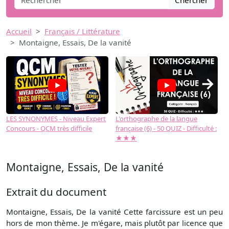
Chercher
Accueil
Français / Littérature
Montaigne, Essais, De la vanité
→
LES SYNONYMES - Niveau Expert
L'orthographe de la langue
L
Concours - QCM très difficile
française (6) - 50 QUIZ - Difficulté :
f
★★★
Montaigne, Essais, De la vanité
Extrait du document
Montaigne, Essais, De la vanité Cette farcissure est un peu
hors de mon thème. Je m'égare, mais plutôt par licence que