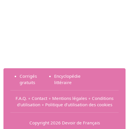
Corrigés
Encyclopédie
gratuits
littéraire
F.A.Q.
∘
Contact
∘
Mentions légales
∘
Conditions
d'utilisation
∘
Politique d’utilisation des cookies
Copyright 2026 Devoir de Français