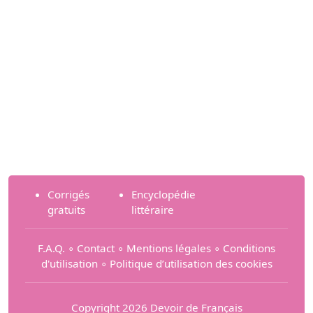
Corrigés
Encyclopédie
gratuits
littéraire
F.A.Q.
∘
Contact
∘
Mentions légales
∘
Conditions
d'utilisation
∘
Politique d’utilisation des cookies
Copyright 2026 Devoir de Français