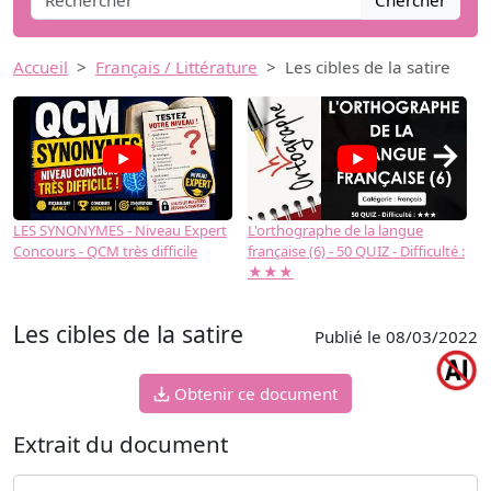
Chercher
Accueil
Français / Littérature
Les cibles de la satire
→
LES SYNONYMES - Niveau Expert
L'orthographe de la langue
L
Concours - QCM très difficile
française (6) - 50 QUIZ - Difficulté :
f
★★★
Les cibles de la satire
Publié le 08/03/2022
Obtenir ce document
Extrait du document