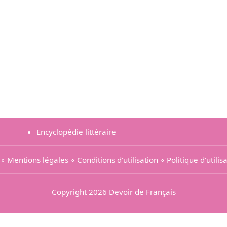
Encyclopédie littéraire
∘
Mentions légales
∘
Conditions d'utilisation
∘
Politique d’utili
Copyright 2026 Devoir de Français