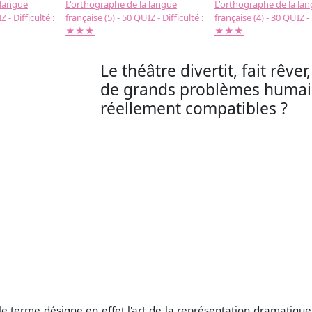
 langue
L'orthographe de la langue
L'orthographe de la la
 - Difficulté :
française (5) - 50 QUIZ - Difficulté :
française (4) - 30 QUIZ - 
★★★
★★★
Le théâtre divertit, fait rêve
de grands problèmes humains
réellement compatibles ?
e terme désigne en effet l'art de la représentation dramatique, u