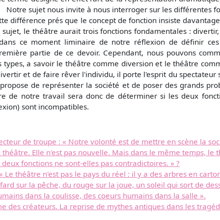
Notre sujet nous invite à nous interroger sur les différentes fon
e différence prés que le concept de fonction insiste davantage su
 sujet, le théâtre aurait trois fonctions fondamentales : divertir
dans ce moment liminaire de notre réflexion de définir ces d
a première partie de ce devoir. Cependant, nous pouvons comm
 types, a savoir le théâtre comme diversion et le théâtre comme
vertir et de faire rêver l'individu, il porte l'esprit du spectateur
 propose de représenter la société et de poser des grands prob
re de notre travail sera donc de déterminer si les deux fonct
exion) sont incompatibles.
teur de troupe : « Notre volonté est de mettre en scène la socié
 théâtre. Elle n'est pas nouvelle. Mais dans le même temps, le thé
 deux fonctions ne sont-elles pas contradictoires. » ?
Le théâtre n'est pas le pays du réel : il y a des arbres en carton,
ard sur la pêche, du rouge sur la joue, un soleil qui sort de desso
mains dans la coulisse, des coeurs humains dans la salle ».
e des créateurs. La reprise de mythes antiques dans les tragéd