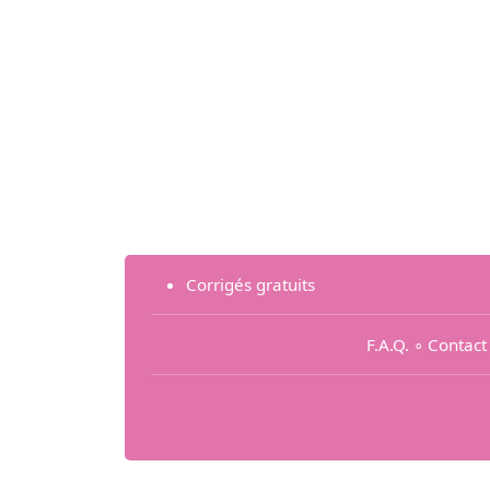
Corrigés gratuits
F.A.Q.
∘
Contact