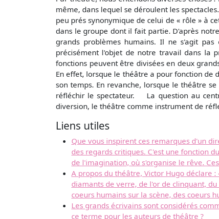
même, dans lequel se déroulent les spectacles. 
peu prés synonymique de celui de « rôle » à cett
dans le groupe dont il fait partie. D'après notre
grands problèmes humains. Il ne s'agit pas 
précisément l'objet de notre travail dans l
fonctions peuvent être divisées en deux grands
En effet, lorsque le théâtre a pour fonction de di
son temps. En revanche, lorsque le théâtre se
réfléchir le spectateur. La question au cent
diversion, le théâtre comme instrument de réfl
Liens utiles
Que vous inspirent ces remarques d'un direc
des regards critiques. C'est une fonction du
de l'imagination, où s'organise le rêve. Ces
A propos du théâtre, Victor Hugo déclare : « 
diamants de verre, de l'or de clinquant, du f
coeurs humains sur la scène, des coeurs hu
Les grands écrivains sont considérés comm
ce terme pour les auteurs de théâtre ?