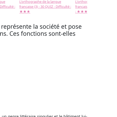
ngue
L'orthographe de la langue
L'orthographe de la langue
Difficulté :
française (3) - 30 QUIZ - Difficulté :
française (2) -( 20 QUIZ - Dif
★★★
: ★★★
r, représente la société et pose
. Ces fonctions sont-elles
n genre littéraire singulier et le bâtiment lui-