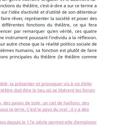
ctions du théâtre, c'est-à-dire a sur ce terme a
r l'idée d'activité et d'utilité de son détenteur
, faire rêver, représenter la société et poser des
ifférentes fonctions du théâtre, ce qui fera
encer par remarquer qu'en vérité, ces quatre
 instrument poussant l'individu a la réflexion.
 sur autre chose que la réalité politico sociale de
lèmes humains, sa fonction est plutôt de faire
ions principales du théâtre (le théâtre comme
té, la présenter et provoquer vis à vis d'elle
âtre doit être le lieu où se libèrent les forces
 des palais de toile, un ciel de haillons, des
us la terre. C'est le pays du vrai : il y a des
ies depuis le 17e siècle permet-elle d'employer