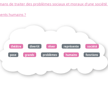
omans de traiter des problèmes sociaux et moraux d'une société
iments humains ?
théâtre
divertit
rêver
représente
société
pose
grands
problèmes
humains
fonctions
réellement
compatibles