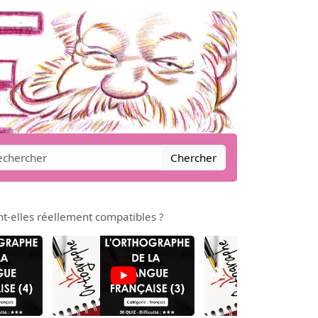
Chercher
nt-elles réellement compatibles ?
→