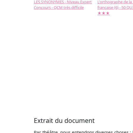
LES SYNONYMES - Niveau Expert
L'orthographe de la
Concours - QCM très difficile
française (6) - 50 QUIZ
★★★
Extrait du document
Par théâtre, nous entendons diverses choses : l