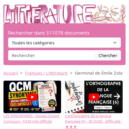
Rechercher dans 511078 documents
Chercher
Accueil
Français / Littérature
Germinal de Émile Zola
→
LES SYNONYMES - Niveau Expert
L'orthographe de la langue
L
Concours - QCM très difficile
française (6) - 50 QUIZ - Difficulté :
f
★★★