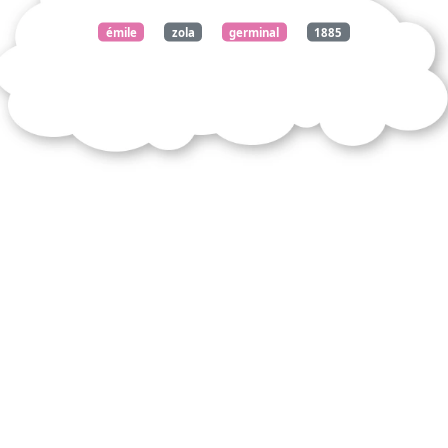
émile
zola
germinal
1885