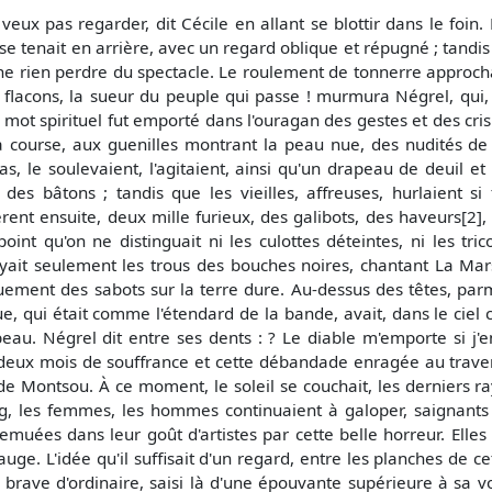
veux pas regarder, dit Cécile en allant se blottir dans le foi
, se tenait en arrière, avec un regard oblique et répugné ; tand
e rien perdre du spectacle. Le roulement de tonnerre approchait
 flacons, la sueur du peuple qui passe ! murmura Négrel, qui,
 mot spirituel fut emporté dans l'ouragan des gestes et des cri
course, aux guenilles montrant la peau nue, des nudités de 
as, le soulevaient, l'agitaient, ainsi qu'un drapeau de deuil e
des bâtons ; tandis que les vieilles, affreuses, hurlaient s
ent ensuite, deux mille furieux, des galibots, des haveurs[
point qu'on ne distinguait ni les culottes déteintes, ni les t
oyait seulement les trous des bouches noires, chantant La Mars
ment des sabots sur la terre dure. Au-dessus des têtes, parm
e, qui était comme l'étendard de la bande, avait, dans le ciel cla
u. Négrel dit entre ses dents : ? Le diable m'emporte si j'en 
 ces deux mois de souffrance et cette débandade enragée au trav
 de Montsou. À ce moment, le soleil se couchait, les derniers 
ang, les femmes, les hommes continuaient à galoper, saignant
muées dans leur goût d'artistes par cette belle horreur. Elles 
. L'idée qu'il suffisait d'un regard, entre les planches de cet
rès brave d'ordinaire, saisi là d'une épouvante supérieure à sa