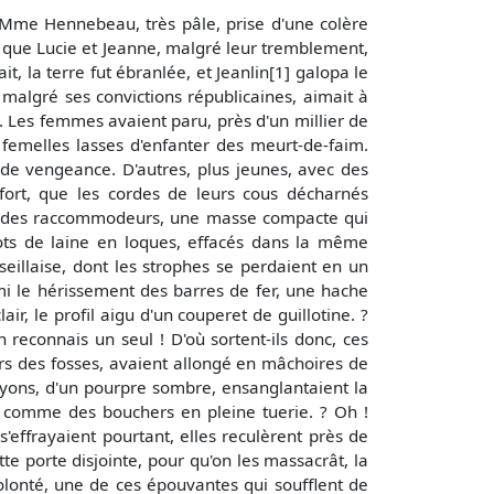
n. Mme Hennebeau, très pâle, prise d'une colère
is que Lucie et Jeanne, malgré leur tremblement,
, la terre fut ébranlée, et Jeanlin[1] galopa le
 malgré ses convictions républicaines, aimait à
s. Les femmes avaient paru, près d'un millier de
femelles lasses d'enfanter des meurt-de-faim.
t de vengeance. D'autres, plus jeunes, avec des
i fort, que les cordes de leurs cous décharnés
2], des raccommodeurs, une masse compacte qui
ricots de laine en loques, effacés dans la même
eillaise, dont les strophes se perdaient en un
i le hérissement des barres de fer, une hache
ir, le profil aigu d'un couperet de guillotine. ?
reconnais un seul ! D'où sortent-ils donc, ces
ers des fosses, avaient allongé en mâchoires de
rayons, d'un pourpre sombre, ensanglantaient la
s comme des bouchers en pleine tuerie. ? Oh !
s'effrayaient pourtant, elles reculèrent près de
te porte disjointe, pour qu'on les massacrât, la
 volonté, une de ces épouvantes qui soufflent de