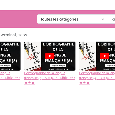
 Germinal, 1885.
 langue
L'orthographe de la langue
L'orthographe de la la
 - Difficulté :
française (5) - 50 QUIZ - Difficulté :
française (4) - 30 QUIZ - 
★★★
★★★