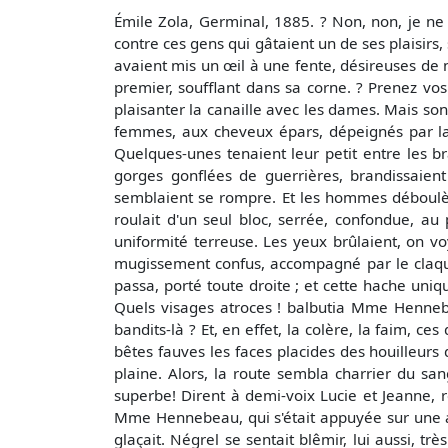
Émile Zola, Germinal, 1885. ? Non, non, je ne 
contre ces gens qui gâtaient un de ses plaisirs
avaient mis un œil à une fente, désireuses de n
premier, soufflant dans sa corne. ? Prenez vos
plaisanter la canaille avec les dames. Mais son
femmes, aux cheveux épars, dépeignés par la 
Quelques-unes tenaient leur petit entre les br
gorges gonflées de guerrières, brandissaient 
semblaient se rompre. Et les hommes déboulèr
roulait d'un seul bloc, serrée, confondue, au 
uniformité terreuse. Les yeux brûlaient, on v
mugissement confus, accompagné par le claque
passa, porté toute droite ; et cette hache uniqu
Quels visages atroces ! balbutia Mme Hennebea
bandits-là ? Et, en effet, la colère, la faim,
bêtes fauves les faces placides des houilleurs
plaine. Alors, la route sembla charrier du s
superbe! Dirent à demi-voix Lucie et Jeanne, re
Mme Hennebeau, qui s'était appuyée sur une auge
glaçait. Négrel se sentait blêmir, lui aussi, t