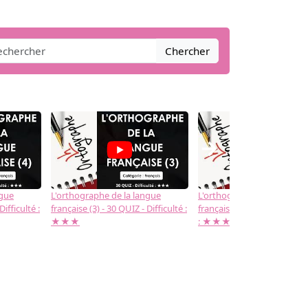
Chercher
→
ngue
L'orthographe de la langue
L'orthographe de la langue
Difficulté :
française (3) - 30 QUIZ - Difficulté :
française (2) -( 20 QUIZ - Dif
★★★
: ★★★