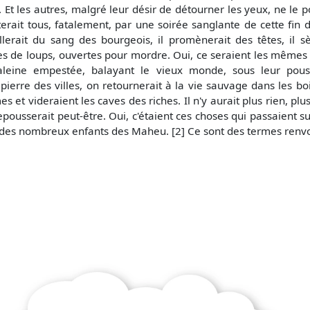
s. Et les autres, malgré leur désir de détourner les yeux, ne l
erait tous, fatalement, par une soirée sanglante de cette fin de
sellerait du sang des bourgeois, il promènerait des têtes, il 
s de loups, ouvertes pour mordre. Oui, ce seraient les mêmes 
leine empestée, balayant le vieux monde, sous leur pou
ierre des villes, on retournerait à la vie sauvage dans les bois
 et videraient les caves des riches. Il n'y aurait plus rien, plus
epousserait peut-être. Oui, c'étaient ces choses qui passaient su
 Un des nombreux enfants des Maheu. [2] Ce sont des termes ren