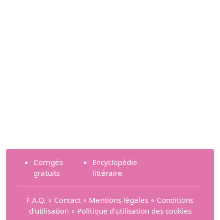
Corrigés
Encyclopédie
gratuits
littéraire
F.A.Q.
∘
Contact
∘
Mentions légales
∘
Conditions
d'utilisation
∘
Politique d’utilisation des cookies