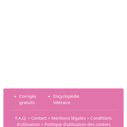
Corrigés
Encyclopédie
gratuits
littéraire
F.A.Q.
∘
Contact
∘
Mentions légales
∘
Conditions
d'utilisation
∘
Politique d’utilisation des cookies