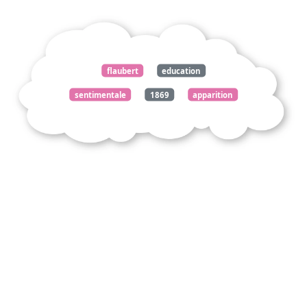
flaubert
education
sentimentale
1869
apparition