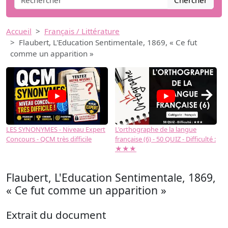
Chercher
Accueil
Français / Littérature
Flaubert, L'Education Sentimentale, 1869, « Ce fut
comme un apparition »
→
LES SYNONYMES - Niveau Expert
L'orthographe de la langue
L
Concours - QCM très difficile
française (6) - 50 QUIZ - Difficulté :
f
★★★
Flaubert, L'Education Sentimentale, 1869,
« Ce fut comme un apparition »
Extrait du document