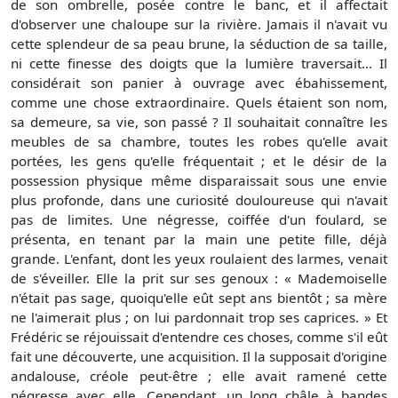
de son ombrelle, posée contre le banc, et il affectait
d'observer une chaloupe sur la rivière. Jamais il n'avait vu
cette splendeur de sa peau brune, la séduction de sa taille,
ni cette finesse des doigts que la lumière traversait... Il
considérait son panier à ouvrage avec ébahissement,
comme une chose extraordinaire. Quels étaient son nom,
sa demeure, sa vie, son passé ? Il souhaitait connaître les
meubles de sa chambre, toutes les robes qu'elle avait
portées, les gens qu'elle fréquentait ; et le désir de la
possession physique même disparaissait sous une envie
plus profonde, dans une curiosité douloureuse qui n'avait
pas de limites. Une négresse, coiffée d'un foulard, se
présenta, en tenant par la main une petite fille, déjà
grande. L'enfant, dont les yeux roulaient des larmes, venait
de s'éveiller. Elle la prit sur ses genoux : « Mademoiselle
n'était pas sage, quoiqu'elle eût sept ans bientôt ; sa mère
ne l'aimerait plus ; on lui pardonnait trop ses caprices. » Et
Frédéric se réjouissait d'entendre ces choses, comme s'il eût
fait une découverte, une acquisition. Il la supposait d'origine
andalouse, créole peut-être ; elle avait ramené cette
négresse avec elle. Cependant, un long châle à bandes