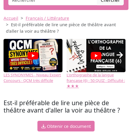
Chercher
Accueil
Français / Littérature
Est-il préférable de lire une pièce de théâtre avant
d'aller la voir au théâtre ?
→
LES SYNONYMES - Niveau Expert
L'orthographe de la langue
L
Concours - QCM très difficile
française (6) - 50 QUIZ - Difficulté :
f
★★★
Est-il préférable de lire une pièce de
théâtre avant d'aller la voir au théâtre ?
Obtenir ce document