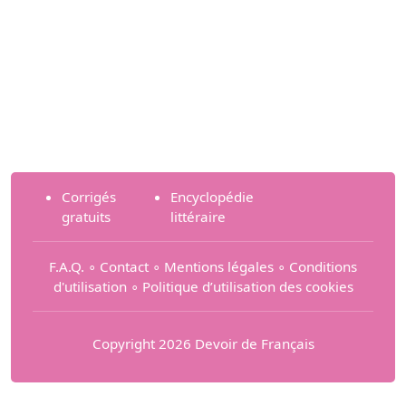
Corrigés
Encyclopédie
gratuits
littéraire
F.A.Q.
∘
Contact
∘
Mentions légales
∘
Conditions
d'utilisation
∘
Politique d’utilisation des cookies
Copyright 2026 Devoir de Français