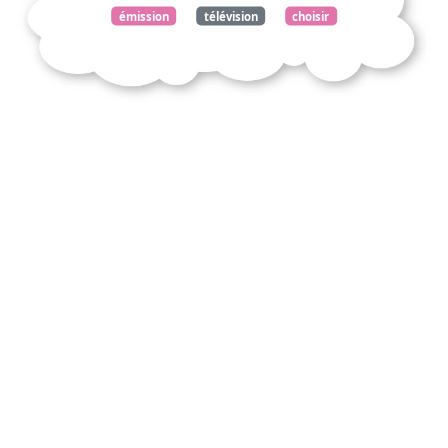
émission
télévision
choisir
spectacle
paraît
utile
consulter
articles
critiques