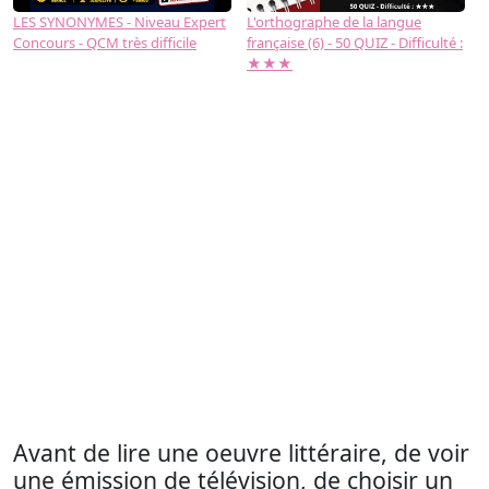
LES SYNONYMES - Niveau Expert
L'orthographe de la langue
L
Concours - QCM très difficile
française (6) - 50 QUIZ - Difficulté :
f
★★★
Avant de lire une oeuvre littéraire, de voir
une émission de télévision, de choisir un