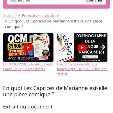
Chercher
Accueil
Français / Littérature
En quoi Les Caprices de Marianne est-elle une pièce
comique ?
→
LES SYNONYMES - Niveau Expert
L'orthographe de la langue
L
Concours - QCM très difficile
française (6) - 50 QUIZ - Difficulté :
f
★★★
En quoi Les Caprices de Marianne est-elle
une pièce comique ?
Extrait du document