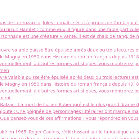
ns de Lorenzaccio, Jules Lemaître écrit à propos de l'ambiguït
 ou qu'un Hamlet ; comme eux, il figure dans une fable particulièr
ersonnage est une créature vivante, il est de chair, de sang, de
uvre valable puisse être épuisée après deux ou trois lectures est 
de Magny en 1950 dans Histoire du roman français depuis 1918
éventuellement, à d'autres formes artistiques, vous montrerez po
mmen
re valable puisse être épuisée après deux ou trois lectures est un
de Magny en 1950 dans Histoire du roman français depuis 1918
éventuellement, à d'autres formes artistiques, vous montrerez po
mment
 Balzac : La mort de Lucien Rubempré est le plus grand drame 
joute : Une poignée de personnages littéraires ont marqué ma 
s. Que pensez-vous de ces affirmations ? Vous répondrez en vou
lié en 1965, Roger Caillois, réfléchissant sur le fantastique au s
 pense que ce dernier exprime « la tension entre ce que l'homme p