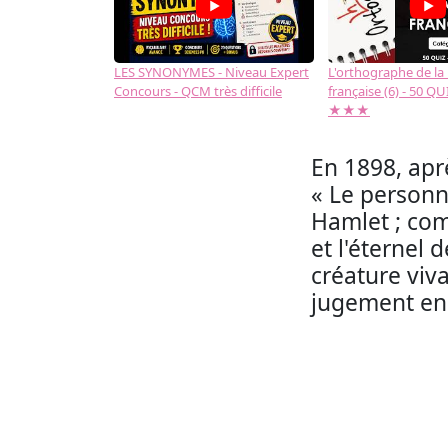
LES SYNONYMES - Niveau Expert
L'orthographe de la
Concours - QCM très difficile
française (6) - 50 QUIZ
★★★
En 1898, apr
« Le personn
Hamlet ; comm
et l'éternel
créature viva
jugement en