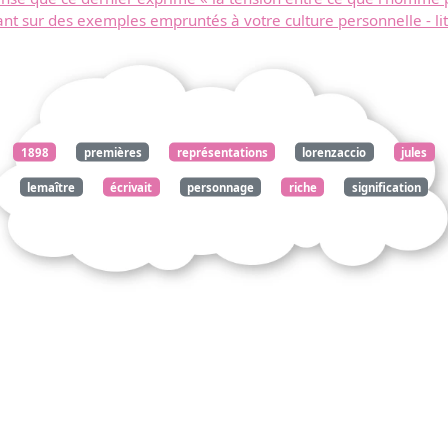
 sur des exemples empruntés à votre culture personnelle - lit
1898
premières
représentations
lorenzaccio
jules
lemaître
écrivait
personnage
riche
signification
faust
hamlet
figure
fable
homme
éternel
inquiet