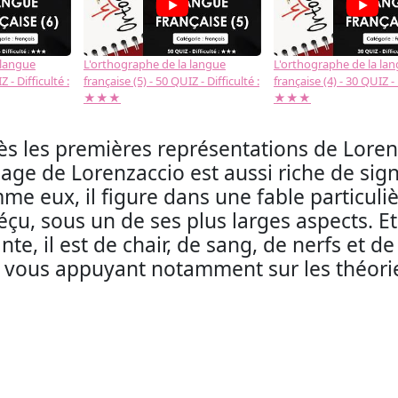
 langue
L'orthographe de la langue
L'orthographe de la la
 - Difficulté :
française (5) - 50 QUIZ - Difficulté :
française (4) - 30 QUIZ - 
★★★
★★★
ès les premières représentations de Lorenza
age de Lorenzaccio est aussi riche de sign
e eux, il figure dans une fable particuliè
 déçu, sous un de ses plus larges aspects. 
nte, il est de chair, de sang, de nerfs et 
 vous appuyant notamment sur les théori