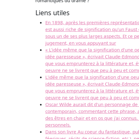
romantiques du drame ?
Liens utiles
En 1898, après les premières représentatio
est aussi riche de signification qu'un Faust
sous un de ses plus larges aspects. Et ce p
jugement, en vous appuyant sur
« L'idée même que la signification d'une oe
idée paresseuse », écrivait Claude-Edmon
que vous emprunterez à la littérature et, 
oeuvre ne se livrent que peu à peu et co
L'idée même que la signification d'une oeuv
idée paresseuse », écrivait Claude-Edmon
que vous emprunterez à la littérature et, 
oeuvre ne se livrent que peu à peu et co
Oscar Wilde aurait dit d'un personnage de
contemporain, commentant cette phrase, a
des êtres en chair et en os que j'ai connu
personnels.
Dans son livre Au coeur du fantastique, pub
féeriques, récits de science-fiction, etc.),