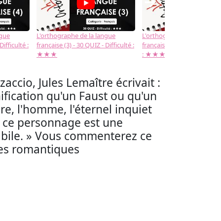
→
ngue
L'orthographe de la langue
L'orthographe de la langue
Difficulté :
française (3) - 30 QUIZ - Difficulté :
française (2) -( 20 QUIZ - Dif
★★★
: ★★★
ccio, Jules Lemaître écrivait :
ification qu'un Faust ou qu'un
re, l'homme, l'éternel inquiet
Et ce personnage est une
de bile. » Vous commenterez ce
es romantiques