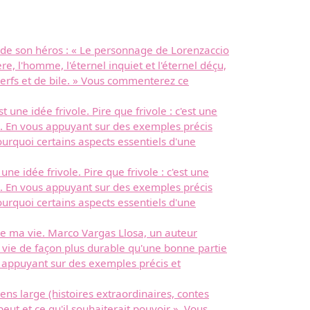
é de son héros : « Le personnage de Lorenzaccio
e, l'homme, l'éternel inquiet et l'éternel déçu,
 nerfs et de bile. » Vous commenterez ce
une idée frivole. Pire que frivole : c'est une
. En vous appuyant sur des exemples précis
urquoi certains aspects essentiels d'une
e idée frivole. Pire que frivole : c'est une
. En vous appuyant sur des exemples précis
urquoi certains aspects essentiels d'une
de ma vie. Marco Vargas Llosa, un auteur
vie de façon plus durable qu'une bonne partie
s appuyant sur des exemples précis et
ens large (histoires extraordinaires, contes
eut et ce qu'il souhaiterait pouvoir ». Vous