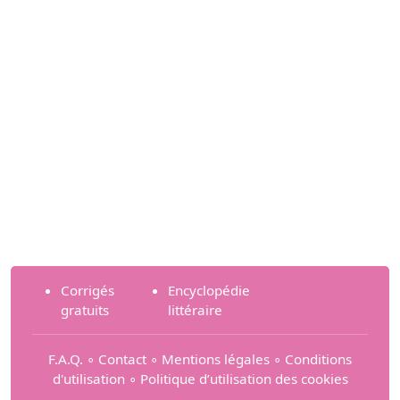
Corrigés
Encyclopédie
gratuits
littéraire
F.A.Q.
∘
Contact
∘
Mentions légales
∘
Conditions
d'utilisation
∘
Politique d’utilisation des cookies