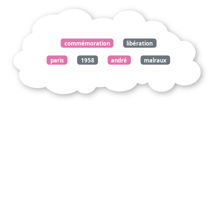
commémoration
libération
paris
1958
andré
malraux