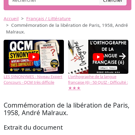
Chercher
Accueil
Français / Littérature
Commémoration de la libération de Paris, 1958, André
Malraux.
→
LES SYNONYMES - Niveau Expert
L'orthographe de la langue
L
Concours - QCM très difficile
française (6) - 50 QUIZ - Difficulté :
f
★★★
Commémoration de la libération de Paris,
1958, André Malraux.
Extrait du document