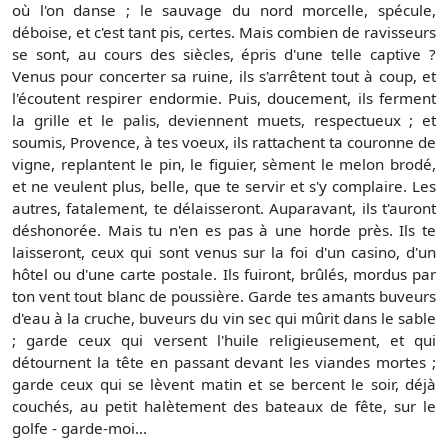
où l'on danse ; le sauvage du nord morcelle, spécule,
déboise, et c'est tant pis, certes. Mais combien de ravisseurs
se sont, au cours des siècles, épris d'une telle captive ?
Venus pour concerter sa ruine, ils s'arrêtent tout à coup, et
l'écoutent respirer endormie. Puis, doucement, ils ferment
la grille et le palis, deviennent muets, respectueux ; et
soumis, Provence, à tes voeux, ils rattachent ta couronne de
vigne, replantent le pin, le figuier, sèment le melon brodé,
et ne veulent plus, belle, que te servir et s'y complaire. Les
autres, fatalement, te délaisseront. Auparavant, ils t'auront
déshonorée. Mais tu n'en es pas à une horde près. Ils te
laisseront, ceux qui sont venus sur la foi d'un casino, d'un
hôtel ou d'une carte postale. Ils fuiront, brûlés, mordus par
ton vent tout blanc de poussière. Garde tes amants buveurs
d'eau à la cruche, buveurs du vin sec qui mûrit dans le sable
; garde ceux qui versent l'huile religieusement, et qui
détournent la tête en passant devant les viandes mortes ;
garde ceux qui se lèvent matin et se bercent le soir, déjà
couchés, au petit halètement des bateaux de fête, sur le
golfe - garde-moi...