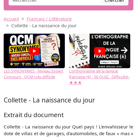
Chercher
Accueil
Français / Littérature
Collette - La naissance du jour
→
LES SYNONYMES - Niveau Expert
L'orthographe de la langue
L
Concours - QCM très difficile
française (6) - 50 QUIZ - Difficulté :
f
★★★
Collette - La naissance du jour
Extrait du document
Collette - La naissance du jour Quel pays ! L'envahisseur le
dote de villas et de garages, d'automobiles, de faux « mas »