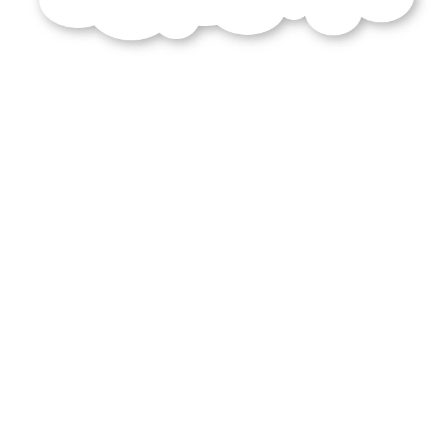
squelette
laboureur