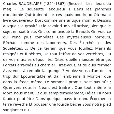
Charles BAUDELAIRE (1821-1867) (Recueil : Les fleurs du
mal) - Le squelette laboureur I Dans les planches
d'anatomie Qui traînent sur ces quais poudreux Où maint
livre cadavéreux Dort comme une antique momie, Dessins
auxquels la gravité Et le savoir d'un vieil artiste, Bien que le
sujet en soit triste, Ont communiqué la Beauté, On voit, ce
qui rend plus complètes Ces mystérieuses horreurs,
Bêchant comme des laboureurs, Des Écorchés et des
Squelettes. II De ce terrain que vous fouillez, Manants
résignés et funèbres, De tout l'effort de vos vertèbres, Ou
de vos muscles dépouillés, Dites, quelle moisson étrange,
Forçats arrachés au charnier, Tirez-vous, et de quel fermier
Avez-vous à remplir la grange ? Voulez-vous (d'un destin
trop dur Épouvantable et clair emblème !) Montrer que
dans la fosse même Le sommeil promis n'est pas sûr ;
Qu'envers nous le Néant est traître ; Que tout, même la
Mort, nous ment, Et que sempiternellement, Hélas ! il nous
faudra peut-être Dans quelque pays inconnu Écorcher la
terre revêche Et pousser une lourde bêche Sous notre pied
sanglant et nu ?