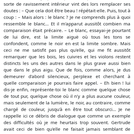
sorte de ravissement intérieur vint des lors remplacer ses
doutes : – Que cela doit être beau ! répétait-elle. Puis, tout à
coup : – Mais alors : le blanc ? Je ne comprends plus à quoi
ressemble le blanc... Et il m'apparut aussitôt combien ma
comparaison était précaire. – Le blanc, essayai-je pourtant
de lui dire, est la limite aiguë où tous les tons se
confondent, comme le noir en est la limite sombre. Mais
ceci ne me satisfit pas plus qu'elle, qui me fit aussitôt
remarquer que les bois, les cuivres et les violons restent
distincts les uns des autres dans le plus grave aussi bien
que dans le plus aigu. Que de fois, comme alors, je dus
demeurer d'abord silencieux, perplexe et cherchant à
quelle comparaison je pourrais faire appel. – Eh bien ! lui
dis-je enfin, représente-toi le blanc comme quelque chose
de tout pur, quelque chose où il n'y a plus aucune couleur,
mais seulement de la lumière, le noir, au contraire, comme
chargé de couleur, jusqu'à en être tout obscurci... Je ne
rappelle ici ce débris de dialogue que comme un exemple
des difficultés où je me heurtais trop souvent. Gertrude
avait ceci de bien qu'elle ne faisait jamais semblant de