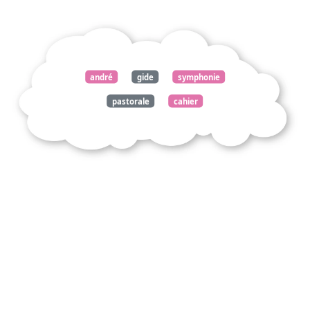
andré
gide
symphonie
pastorale
cahier