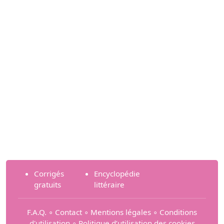
Corrigés
Encyclopédie
gratuits
littéraire
F.A.Q.
∘
Contact
∘
Mentions légales
∘
Conditions
d'utilisation
∘
Politique d’utilisation des cookies