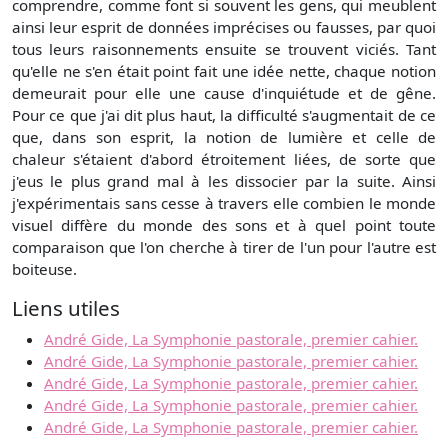
comprendre, comme font si souvent les gens, qui meublent
ainsi leur esprit de données imprécises ou fausses, par quoi
tous leurs raisonnements ensuite se trouvent viciés. Tant
qu'elle ne s'en était point fait une idée nette, chaque notion
demeurait pour elle une cause d'inquiétude et de gêne.
Pour ce que j'ai dit plus haut, la difficulté s'augmentait de ce
que, dans son esprit, la notion de lumière et celle de
chaleur s'étaient d'abord étroitement liées, de sorte que
j'eus le plus grand mal à les dissocier par la suite. Ainsi
j'expérimentais sans cesse à travers elle combien le monde
visuel diffère du monde des sons et à quel point toute
comparaison que l'on cherche à tirer de l'un pour l'autre est
boiteuse.
Liens utiles
André Gide, La Symphonie pastorale, premier cahier.
André Gide, La Symphonie pastorale, premier cahier.
André Gide, La Symphonie pastorale, premier cahier.
André Gide, La Symphonie pastorale, premier cahier.
André Gide, La Symphonie pastorale, premier cahier.