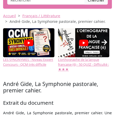
Chercher
Accueil
Français / Littérature
André Gide, La Symphonie pastorale, premier cahier.
→
LES SYNONYMES - Niveau Expert
L'orthographe de la langue
L
Concours - QCM très difficile
française (6) - 50 QUIZ - Difficulté :
f
★★★
André Gide, La Symphonie pastorale,
premier cahier.
Extrait du document
André Gide, La Symphonie pastorale, premier cahier. Une