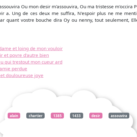
ssouvira Ou mon desir m'assouvira, Ou ma tristesse m'occira 
ir a. Ung de ces deux me suffira, N'espoir plus ne me menti
 Car quant vostre bouche dira Oy ou nenny, tout seulement, E
dame et loing de mon vouloir
r et povre d'autre bien
eu qui trestout mon cueur ard
l'amie perdue
r et douloureuse joye
alain
chartier
1385
1433
desir
assouvira