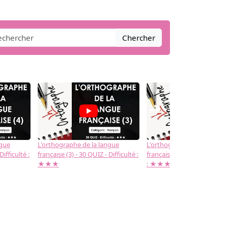
Chercher
→
ngue
L'orthographe de la langue
L'orthographe de la langue
Difficulté :
française (3) - 30 QUIZ - Difficulté :
française (2) -( 20 QUIZ - Dif
★★★
: ★★★