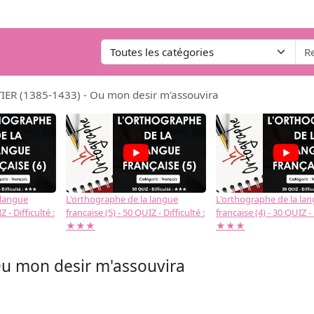
IER (1385-1433) - Ou mon desir m'assouvira
 langue
L'orthographe de la langue
L'orthographe de la la
 - Difficulté :
française (5) - 50 QUIZ - Difficulté :
française (4) - 30 QUIZ - 
★★★
★★★
Ou mon desir m'assouvira