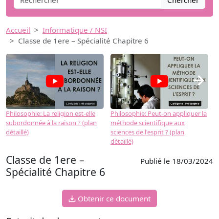
Chercher
Accueil
Informatique / NSI
Classe de 1ere – Spécialité Chapitre 6
→
Philosophie: La religion est-elle
Philosophie: Peut-on appliquer la
P
subordonnée à la raison ? (plan
méthode scientifique aux
n
détaillé)
sciences de l'esprit ? (plan
détaillé)
Classe de 1ere –
Publié le 18/03/2024
Spécialité Chapitre 6
Obtenir ce document