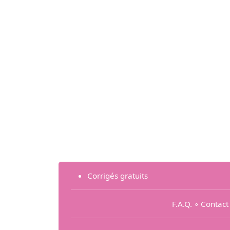
Corrigés gratuits
F.A.Q.
∘
Contact