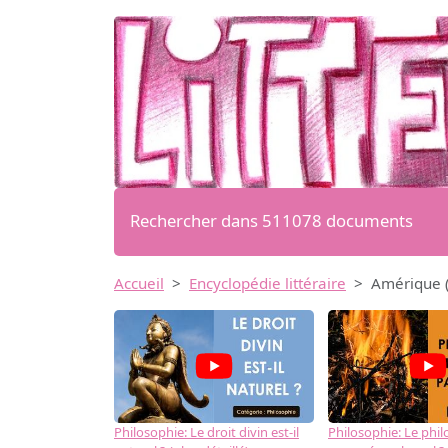
Rechercher dans 511078 documents
Accueil
Encyclopédie littéraire
Amérique (
Philosophie: Le droit divin est-il
Philosophie: Le phil