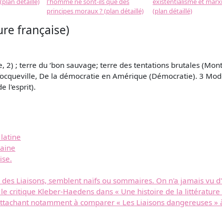
plan détaillé)
l'homme ne sont-ils que des
existentialisme et marx
principes moraux ? (plan détaillé)
(plan détaillé)
re française)
2) ; terre du ‘bon sauvage; terre des tentations brutales (Monta
: Tocqueville, De la démocratie en Amérique (Démocratie). 3 Mod
e l'esprit).
latine
raine
ise.
é des Liaisons, semblent naïfs ou sommaires. On n'a jamais vu 
 le critique Kleber-Haedens dans « Une histoire de la littératu
attachant notamment à comparer « Les Liaisons dangereuses » à