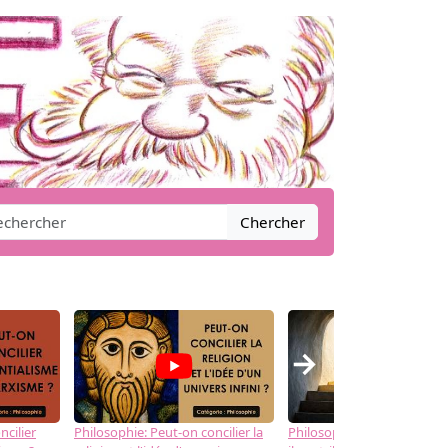
Chercher
→
ncilier
Philosophie: Peut-on concilier la
Philosophie: Le mysticisme