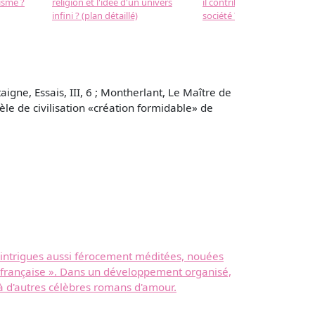
isme ?
religion et l'idée d'un univers
il contribuer au progrès de 
infini ? (plan détaillé)
société ? (plan détaillé)
igne, Essais, III, 6 ; Montherlant, Le Maître de
èle de civilisation «création formidable» de
d'intrigues aussi férocement méditées, nouées
re française ». Dans un développement organisé,
 d'autres célèbres romans d'amour.