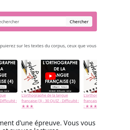
Chercher
ierez sur les textes du corpus, ceux que vous
→
ngue
L'orthographe de la langue
L'orthographe de la langue
Difficulté :
française (3) - 30 QUIZ - Difficulté :
française (2) -( 20 QUIZ - Dif
★★★
: ★★★
ment d'une épreuve. Vous vous