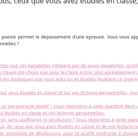
pus, ceux que vous avez étudiés en classe,
poesie permet le depassement d'une epreuve. Vous vous appu
nnelles ?
ntes que ces bagatelles n'étaient pas de pures bagatelles, qu'el
n'avait été choisi que pour les faire entrer plus agréablement da
 les apologues que vous avez lus et étudiés illustrent ce jugeme
sur ceux étudiés en classe et sur vos lectures personnelles, vou
st un personnage positif ? Vous répondrez à cette question da
z étudiés en classe et vos lectures personnelles.
ir sans souffrance ni désillusion ? Vous répondrez à cette que
pus, de ceux que vous avez étudiés en classe et de vos lectures 
 de possibilité de désillusions, pour ce qu'elle confronte à chaq