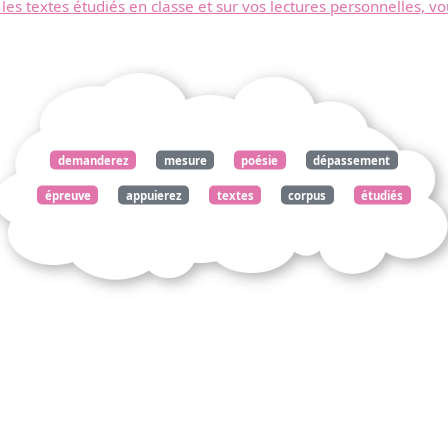
 les textes étudiés en classe et sur vos lectures personnelles, v
demanderez
mesure
poésie
dépassement
épreuve
appuierez
textes
corpus
étudiés
classe
lectures
personnelles