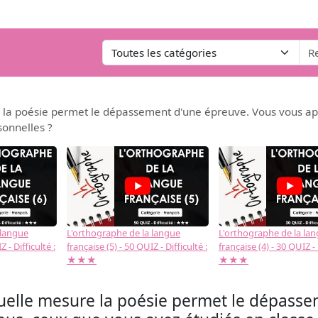
a poésie permet le dépassement d'une épreuve. Vous vous appu
sonnelles ?
 langue
L'orthographe de la langue
L'orthographe de la la
 - Difficulté :
française (5) - 50 QUIZ - Difficulté :
française (4) - 30 QUIZ - 
★★★
★★★
elle mesure la poésie permet le dépasse