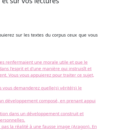
 et sur vos lectures
ierez sur les textes du corpus ceux que vous
les renfermaient une morale utile et que le
ns l'esprit et d'une manière qui instruisît et
nt. Vous vous appuierez pour traiter ce sujet,
s vous demanderez quelle(s) vérité(s) le
ns un développement composé, en prenant appui
stion dans un développement construit et
personnelles.
ue pas la réalité à une fausse image (Aragon). En