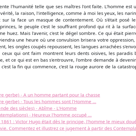
te l'humanité telle que ses maîtres l'ont faite. L'homme est un
 vérité, la raison, l'intelligence, comme à moi les yeux, les nar
 sur la face un masque de contentement. Où s'était posé le d
inces, le peuple c'est le souffrant profond qui rit à la surface
e huez. Mais l'avenir, c'est le dégel sombre. Ce qui était pier
 viendra une heure où une convulsion brisera votre oppression, 
ent, les ongles coupés repoussent, les langues arrachées s'env
 ; ceux qui ont faim montrent leurs dents oisives, les paradis b
he, et ce qui est en bas s'entrouvre, l'ombre demande à devenir 
 c'est la fin qui commence, c'est la rouge aurore de la catastrop
re gerbe) - A un homme partant pour la chasse
re gerbe) - Tous les hommes sont l'Homme ...
ende des siècles) - Abîme - L'Homme
ntemplations) - Heureux l'homme occupé ...
 1861 : Victor Hugo était dès le principe, l'homme le mieux doué
a vie. Commentez et illustrez ce jugement à partir des Contempla