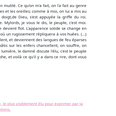
 mutilé. Ce qu'on m'a fait, on l'a fait au genre
ines et les oreilles; comme à moi, on lui a mis au
oigt,de Dieu, s'est appuyée la griffe du roi.
. Mylords, je vous le dis, le peuple, c'est moi.
re devient flot. L'apparence solide se change en
où un rugissement répliquera à vos huées. (...)
olent, et deviennent des langues de feu éparses
âtis sur les enfers chancellent, on souffre, on
lumière, le damné discute l'élu, c'est le peuple
he, et voilà ce qu'il y a dans ce rire, dont vous
, le plus visiblement élu pour exprimer par la
tions.