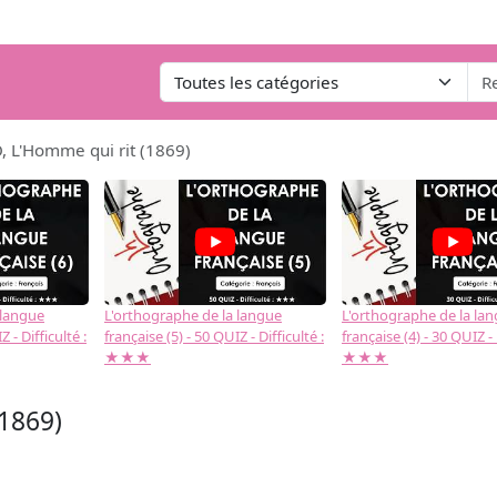
, L'Homme qui rit (1869)
 langue
L'orthographe de la langue
L'orthographe de la la
 - Difficulté :
française (5) - 50 QUIZ - Difficulté :
française (4) - 30 QUIZ - 
★★★
★★★
(1869)