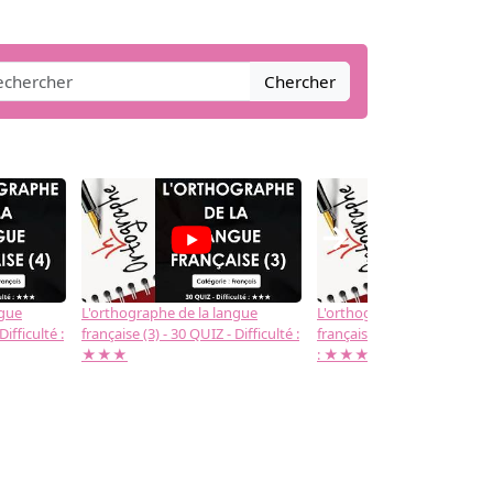
Chercher
→
ngue
L'orthographe de la langue
L'orthographe de la langue
Difficulté :
française (3) - 30 QUIZ - Difficulté :
française (2) -( 20 QUIZ - Dif
★★★
: ★★★