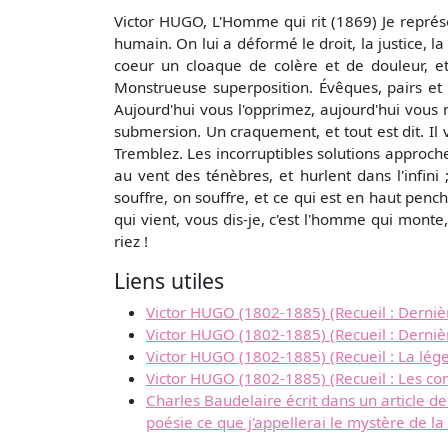
Victor HUGO, L'Homme qui rit (1869) Je représen
humain. On lui a déformé le droit, la justice, la
coeur un cloaque de colère et de douleur, et
Monstrueuse superposition. Évêques, pairs et pr
Aujourd'hui vous l'opprimez, aujourd'hui vous m
submersion. Un craquement, et tout est dit. Il
Tremblez. Les incorruptibles solutions approch
au vent des ténèbres, et hurlent dans l'infini
souffre, on souffre, et ce qui est en haut penc
qui vient, vous dis-je, c'est l'homme qui monte,
riez !
Liens utiles
Victor HUGO (1802-1885) (Recueil : Derniè
Victor HUGO (1802-1885) (Recueil : Derniè
Victor HUGO (1802-1885) (Recueil : La lég
Victor HUGO (1802-1885) (Recueil : Les co
Charles Baudelaire écrit dans un article de
poésie ce que j'appellerai le mystère de l