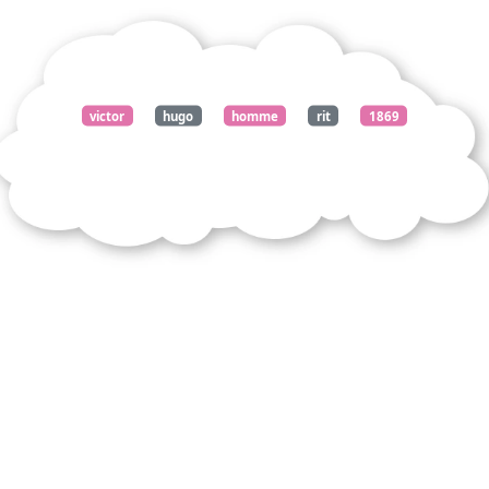
victor
hugo
homme
rit
1869