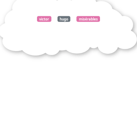
victor
hugo
misérables