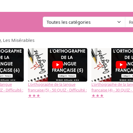
, Les Misérables
 langue
L'orthographe de la langue
L'orthographe de la la
 - Difficulté :
française (5) - 50 QUIZ - Difficulté :
française (4) - 30 QUIZ - 
★★★
★★★