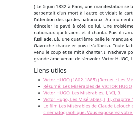
( Le 5 juin 1832 à Paris, une manifestation se 
serpentait d'un mort à l'autre et vidait la ca
l'attention des gardes nationaux. Au moment 
étinceler le pavé à côté de lui. Une troisièm
nationaux qui tiraient et il chanta. Puis il r
fusillade. Là, une quatrième balle le manqua en
Gavroche chanceler puis il s'affaissa. Toute la
venu le coup et se mit à chanter. Il n'acheva poi
grande âme venait de s'envoler. Victor HUGO, 
Liens utiles
Victor HUGO (1802-1885) (Recueil : Les Mis
Résumé: Les Misérables de VICTOR HUGO
Victor HUGO, Les Misérables, I, VII, 3.
Victor Hugo, Les Misérables, I, II, chapitre 
Le film Les Misérables de Claude Lelouch 
cinématographique. Vous exposerez votre 