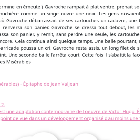
termine en émeute.) Gavroche rampait à plat ventre, prenait son p
rtouchière comme un singe ouvre une noix. Les gens n'osaient 
où Gavroche débarrassait de ses cartouches un cadavre, une ba
e renversa son panier. Gavroche se dressa tout debout, les ma
amassa son panier, y remit, sans perdre une seule, les cartouch
core. Cela continua ainsi quelque temps. Une balle pourtant, mi
 barricade poussa un cri. Gavroche resta assis, un long filet de 
nt. Une seconde balle l'arrêta court. Cette fois il s'abattit la f
Les Misérables
érables) - Épitaphe de Jean Valjean
12.
est une adaptation contemporaine de l'oeuvre de Victor Hugo. Ê
point de vue dans un développement organisé d'au moins une t