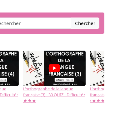
Chercher
→
ngue
L'orthographe de la langue
L'orthographe de la langue
Difficulté :
française (3) - 30 QUIZ - Difficulté :
française (2) -( 20 QUIZ - Dif
★★★
: ★★★