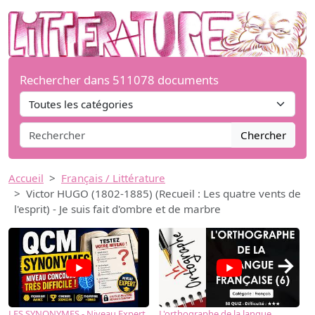
Rechercher dans 511078 documents
Chercher
Accueil
Français / Littérature
Victor HUGO (1802-1885) (Recueil : Les quatre vents de
l'esprit) - Je suis fait d'ombre et de marbre
→
LES SYNONYMES - Niveau Expert
L'orthographe de la langue
L