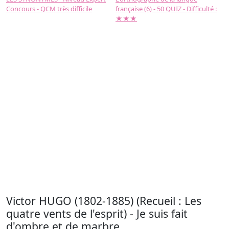
Concours - QCM très difficile
française (6) - 50 QUIZ - Difficulté :
f
★★★
Victor HUGO (1802-1885) (Recueil : Les
quatre vents de l'esprit) - Je suis fait
d'ombre et de marbre