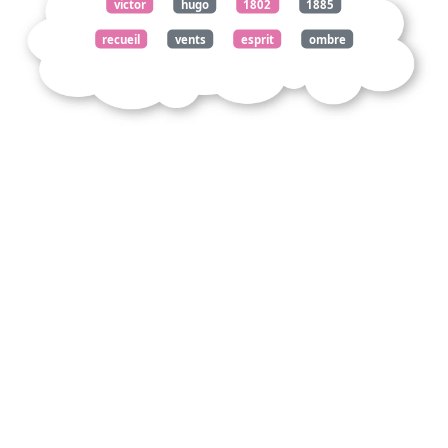
victor
hugo
1802
1885
recueil
vents
esprit
ombre
marbre