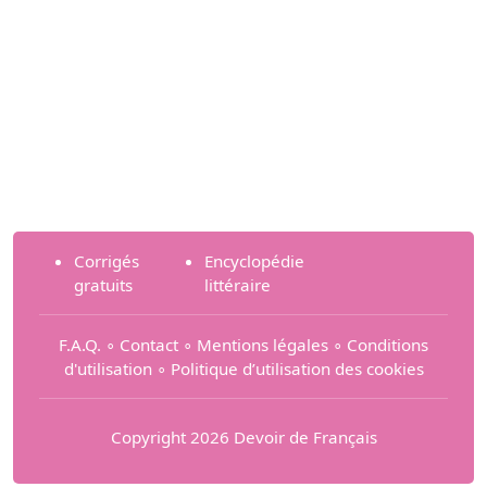
Corrigés
Encyclopédie
gratuits
littéraire
F.A.Q.
∘
Contact
∘
Mentions légales
∘
Conditions
d'utilisation
∘
Politique d’utilisation des cookies
Copyright 2026 Devoir de Français