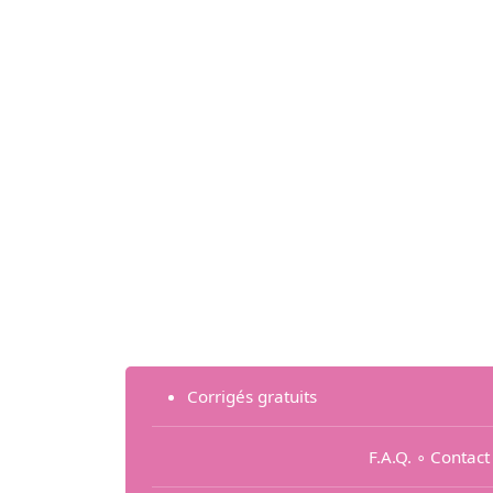
Corrigés gratuits
F.A.Q.
∘
Contact