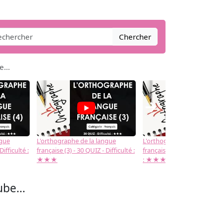
Chercher
...
→
ngue
L'orthographe de la langue
L'orthographe de la langue
Difficulté :
française (3) - 30 QUIZ - Difficulté :
française (2) -( 20 QUIZ - Dif
★★★
: ★★★
be...