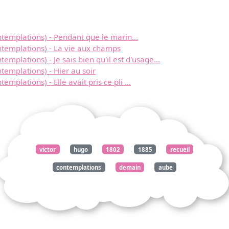
templations) - Pendant que le marin...
ntemplations) - La vie aux champs
mplations) - Je sais bien qu'il est d'usage...
templations) - Hier au soir
Télécharger
mplations) - Elle avait pris ce pli ...
gratuitement ce
document
victor
hugo
1802
1885
recueil
contemplations
demain
aube