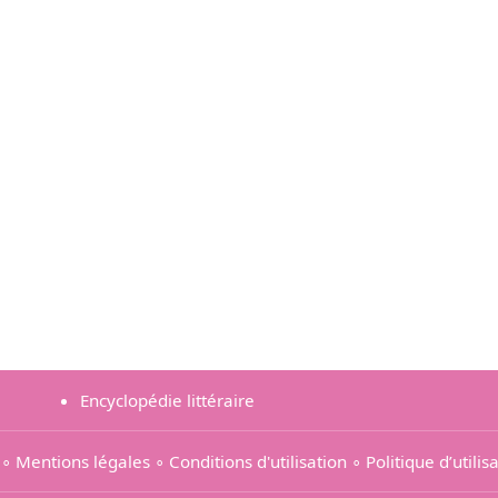
Encyclopédie littéraire
∘
Mentions légales
∘
Conditions d'utilisation
∘
Politique d’utili