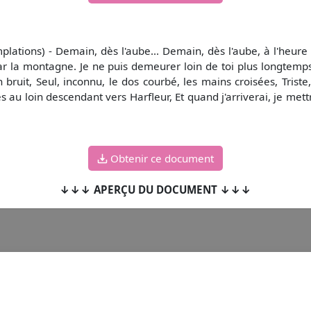
ations) - Demain, dès l'aube... Demain, dès l'aube, à l'heure o
rai par la montagne. Je ne puis demeurer loin de toi plus longtem
bruit, Seul, inconnu, le dos courbé, les mains croisées, Triste
les au loin descendant vers Harfleur, Et quand j'arriverai, je m
Obtenir ce document
↓↓↓ APERÇU DU DOCUMENT ↓↓↓