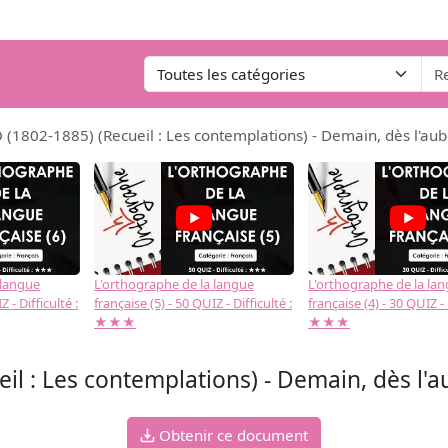
(1802-1885) (Recueil : Les contemplations) - Demain, dès l'aube
 langue
L'orthographe de la langue
L'orthographe de la la
 - Difficulté :
française (5) - 50 QUIZ - Difficulté :
française (4) - 30 QUIZ - 
★★★
★★★
l : Les contemplations) - Demain, dès l'au
Obtenir ce document