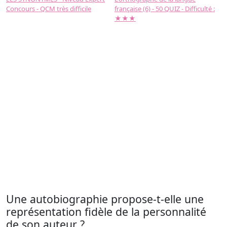
Concours - QCM très difficile
française (6) - 50 QUIZ - Difficulté :
f
★★★
Une autobiographie propose-t-elle une
représentation fidèle de la personnalité
de son auteur ?