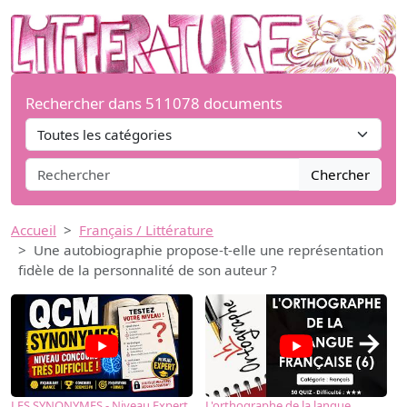
Rechercher dans 511078 documents
Chercher
Accueil
Français / Littérature
Une autobiographie propose-t-elle une représentation
fidèle de la personnalité de son auteur ?
→
LES SYNONYMES - Niveau Expert
L'orthographe de la langue
L