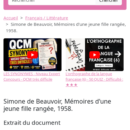
Chercher
Accueil
Français / Littérature
Simone de Beauvoir, Mémoires d'une jeune fille rangée,
1958.
→
LES SYNONYMES - Niveau Expert
L'orthographe de la langue
L
Concours - QCM très difficile
française (6) - 50 QUIZ - Difficulté :
f
★★★
Simone de Beauvoir, Mémoires d'une
jeune fille rangée, 1958.
Extrait du document