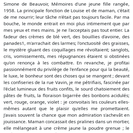
Simone de Beauvoir, Mémoires d'une jeune fille rangée,
1958. La principale fonction de Louise et de maman, c'était
de me nourrir; leur tâche n'était pas toujours facile. Par ma
bouche, le monde entrait en moi plus intimement que par
mes yeux et mes mains. Je ne l'acceptais pas tout entier. La
fadeur des crèmes de blé vert, des bouillies d'avoine, des
panades1, m'arrachait des larmes; l'onctuosité des graisses,
le mystère gluant des coquillages me révoltaient; sanglots,
cris, vomissements, mes répugnances étaient si obstinées
qu'on renonça à les combattre. En revanche, je profitai
passionnément du privilège de l'enfance pour qui la beauté,
le luxe, le bonheur sont des choses qui se mangent ; devant
les confiseries de la rue Vavin, je me pétrifiais, fascinée par
l'éclat lumineux des fruits confits, le sourd chatoiement des
pâtes de fruits, la floraison bigarrée des bonbons acidulés;
vert, rouge, orange, violet : je convoitais les couleurs elles-
mêmes autant que le plaisir qu'elles me promettaient.
J'avais souvent la chance que mon admiration s'achevât en
jouissance. Maman concassait des pralines dans un mortier,
elle mélangeait à une crème jaune la poudre grenue ; le