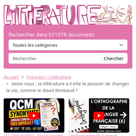
Rechercher dans 511078 documents
Chercher
Accueil
Français / Littérature
Selon vous , la littérature a-t-elle le pouvoir de changer
la vie, comme le disait Rimbaud ?
→
LES SYNONYMES - Niveau Expert
L'orthographe de la langue
L