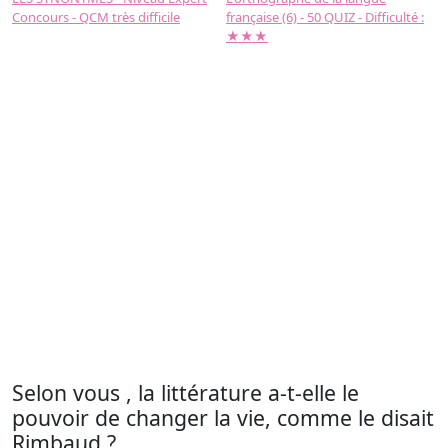
Concours - QCM très difficile
française (6) - 50 QUIZ - Difficulté :
f
★★★
Selon vous , la littérature a-t-elle le
pouvoir de changer la vie, comme le disait
Rimbaud ?