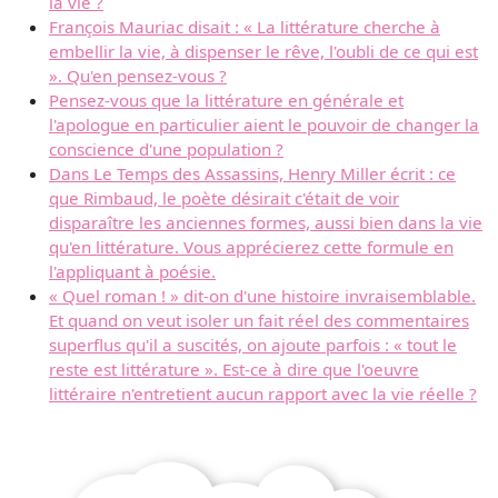
la vie ?
François Mauriac disait : « La littérature cherche à
embellir la vie, à dispenser le rêve, l'oubli de ce qui est
». Qu'en pensez-vous ?
Pensez-vous que la littérature en générale et
l'apologue en particulier aient le pouvoir de changer la
conscience d'une population ?
Dans Le Temps des Assassins, Henry Miller écrit : ce
que Rimbaud, le poète désirait c'était de voir
disparaître les anciennes formes, aussi bien dans la vie
qu'en littérature. Vous apprécierez cette formule en
l'appliquant à poésie.
« Quel roman ! » dit-on d'une histoire invraisemblable.
Et quand on veut isoler un fait réel des commentaires
superflus qu'il a suscités, on ajoute parfois : « tout le
reste est littérature ». Est-ce à dire que l'oeuvre
littéraire n'entretient aucun rapport avec la vie réelle ?