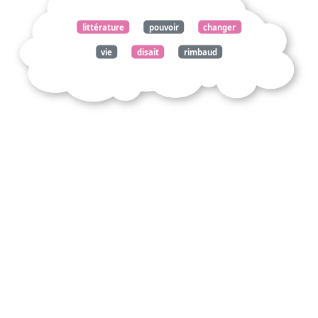
littérature
pouvoir
changer
vie
disait
rimbaud