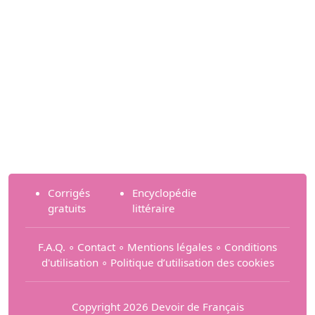
Corrigés
Encyclopédie
gratuits
littéraire
F.A.Q.
∘
Contact
∘
Mentions légales
∘
Conditions
d'utilisation
∘
Politique d’utilisation des cookies
Copyright 2026 Devoir de Français